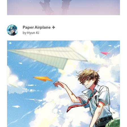
Paper Airplane ✈️
by
Hyun Ki