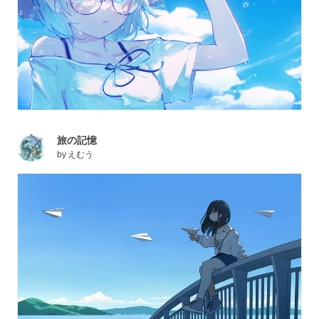
旅の記憶
by
えむう