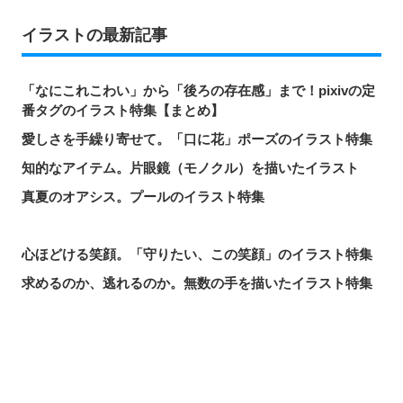
イラストの最新記事
「なにこれこわい」から「後ろの存在感」まで！pixivの定
番タグのイラスト特集【まとめ】
愛しさを手繰り寄せて。「口に花」ポーズのイラスト特集
知的なアイテム。片眼鏡（モノクル）を描いたイラスト
真夏のオアシス。プールのイラスト特集
心ほどける笑顔。「守りたい、この笑顔」のイラスト特集
求めるのか、逃れるのか。無数の手を描いたイラスト特集
この夏一番読まれた記事は？2026年7月・pixivision人気記
事
涼やかに泳ぐ。金魚のイラスト特集
シェアする
投稿する
LINEで送る
カラフルで映える♡ トロピカルドリンクのイラスト特集