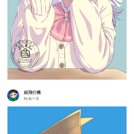
紙飛行機
by
あーる