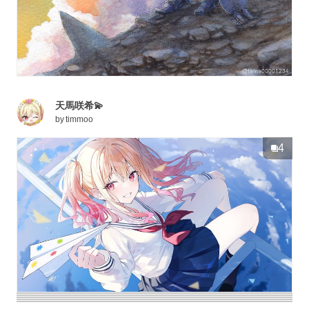
天馬咲希💫
by
timmoo
4