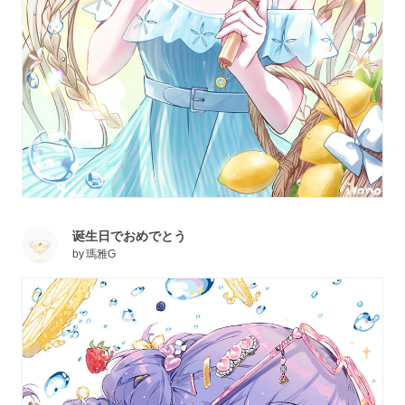
诞生日でおめでとう
by
瑪雅G