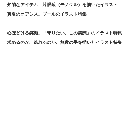
知的なアイテム。片眼鏡（モノクル）を描いたイラスト
真夏のオアシス。プールのイラスト特集
心ほどける笑顔。「守りたい、この笑顔」のイラスト特集
求めるのか、逃れるのか。無数の手を描いたイラスト特集
この夏一番読まれた記事は？2026年7月・pixivision人気記
事
涼やかに泳ぐ。金魚のイラスト特集
シェアする
投稿する
LINEで送る
カラフルで映える♡ トロピカルドリンクのイラスト特集
口元の個性。艶ぼくろのイラスト特集
いつかの思い出。青春を感じるイラスト特集
毎日磨こう！ 歯磨きのイラスト特集
風にたなびく。ポニーテールを描いたイラスト特集
きらりと閃く。流れ星のイラスト特集