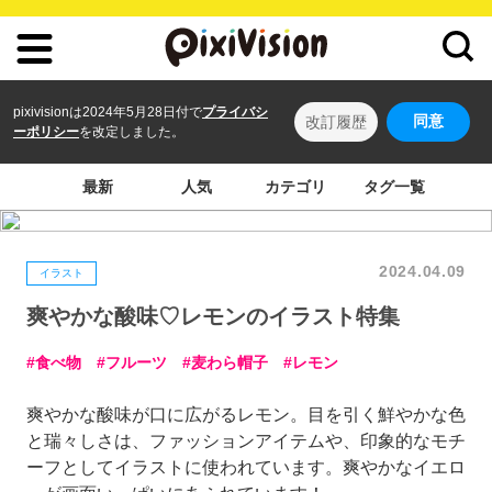
pixivisionは2024年5月28日付で
プライバシ
同意
改訂履歴
ーポリシー
を改定しました。
最新
人気
カテゴリ
タグ一覧
2024.04.09
イラスト
爽やかな酸味♡レモンのイラスト特集
食べ物
フルーツ
麦わら帽子
レモン
爽やかな酸味が口に広がるレモン。目を引く鮮やかな色
と瑞々しさは、ファッションアイテムや、印象的なモチ
ーフとしてイラストに使われています。爽やかなイエロ