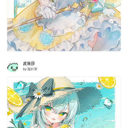
皮洛莎
by
鬼针草