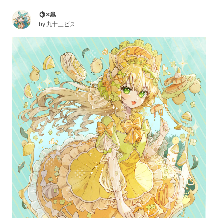
🍋×🥞
by
九十三ビス