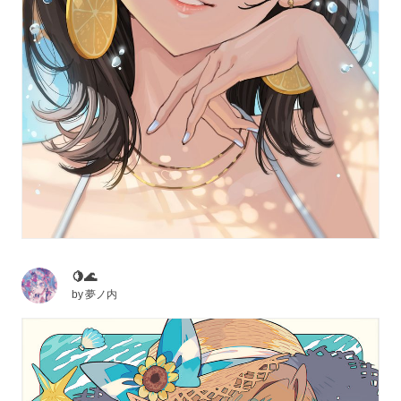
🍋🌊
by
夢ノ内