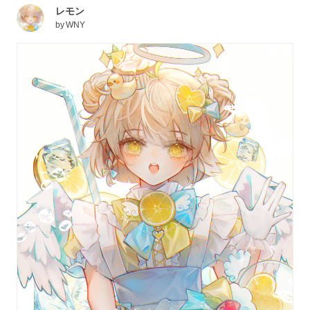
レモン
by
WNY