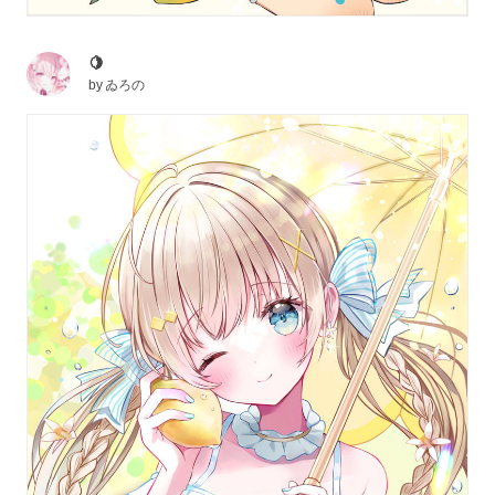
🍋
by
ゐろの