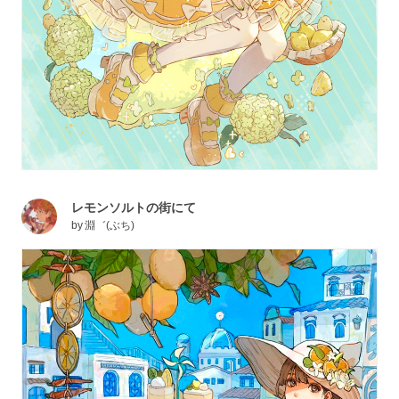
レモンソルトの街にて
by
淵゛(ぶち)