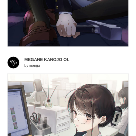
MEGANE KANOJO OL
by
monjja