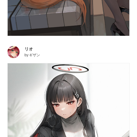
リオ
by
ギザン