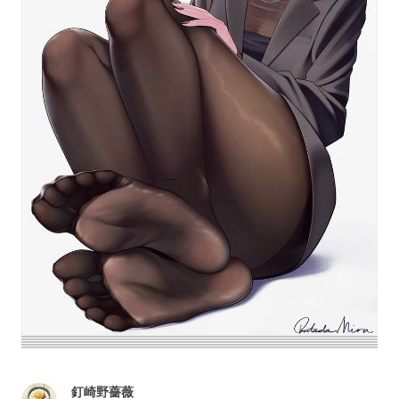
釘崎野薔薇