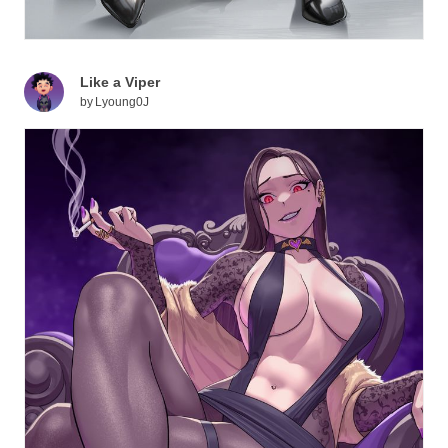
Like a Viper
by
Lyoung0J