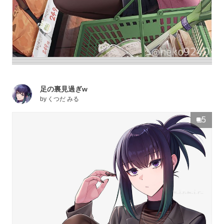
足の裏見過ぎw
by
くつだ みる
5