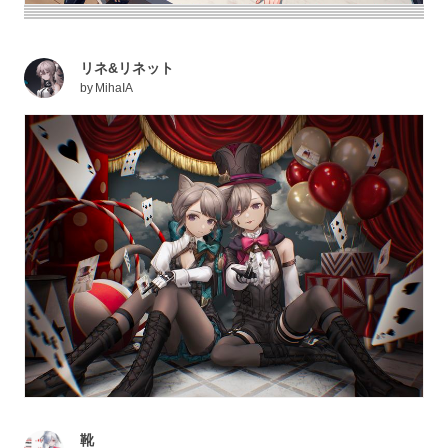
リネ&リネット
by
MihaIA
靴