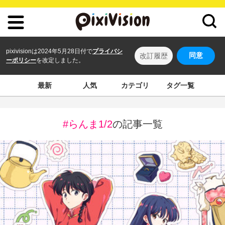
pixivisionは2024年5月28日付で
プライバシ
同意
改訂履歴
ーポリシー
を改定しました。
最新
人気
カテゴリ
タグ一覧
#らんま1/2
の記事一覧