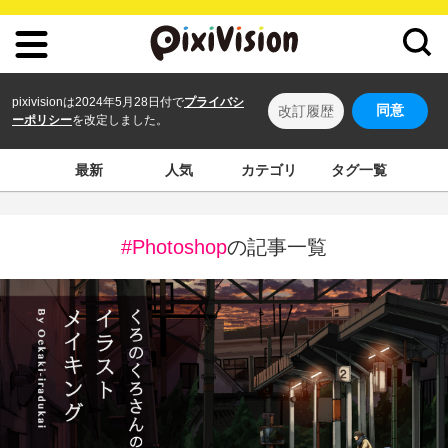
pixivisionは2024年5月28日付で
プライバシ
同意
改訂履歴
ーポリシー
を改定しました。
最新
人気
カテゴリ
タグ一覧
#Photoshop
の記事一覧