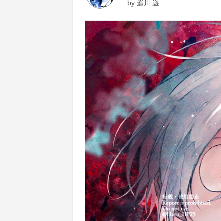
by
遥川 遊