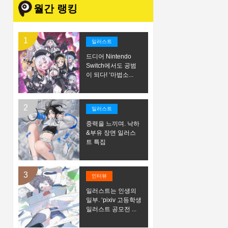
월간 랭킹
일러스트
드디어 Nintendo
Switch에서도 공범
이 되다! ‘마법소...
일러스트
중력을 느끼며. 낙하
&부유 장면 일러스
트 특집
인터뷰
일러스트는 인생의
일부. ‘pixiv 고등학생
일러스트 공모전 ...