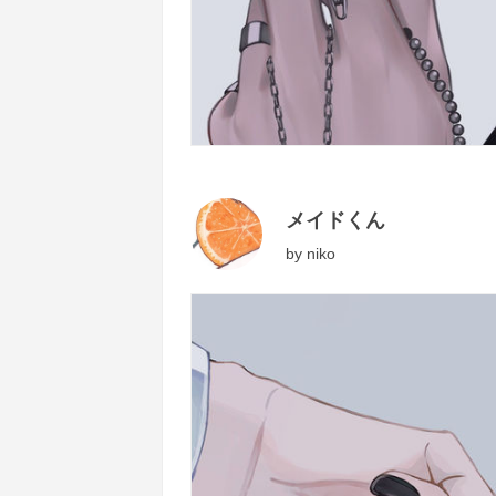
メイドくん
by
niko