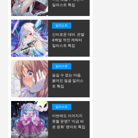
일러스트 특집
일러스트
신비로운 대비. 은발
&백발 적안 캐릭터
일러스트 특집
일러스트
숨길 수 없는 마음.
붉어진 얼굴 일러스
트 특집
일러스트
이번에도 이어지지
못할 운명? ‘지금 바
로 윤회’ 팬아트 특집