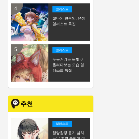
일러스트
찰나의 반짝임. 유성
일러스트 특집
일러스트
두근거리는 눈빛♡
올려다보는 모습 일
러스트 특집
추천
일러스트
찰랑찰랑 윤기 넘치
는♡ 흑발 롱헤어 여