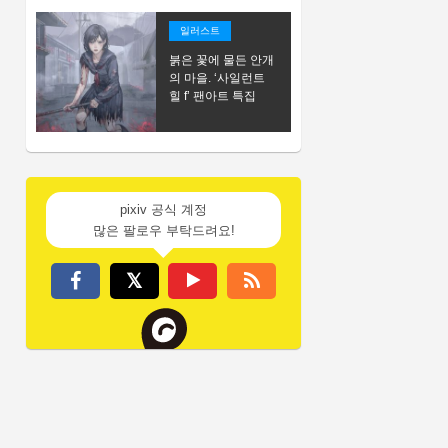
일러스트
붉은 꽃에 물든 안개
의 마을. ‘사일런트
힐 f’ 팬아트 특집
pixiv 공식 계정
많은 팔로우 부탁드려요!