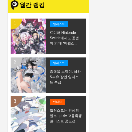
월간 랭킹
일러스트
드디어 Nintendo
Switch에서도 공범
이 되다! ‘마법소...
일러스트
중력을 느끼며. 낙하
&부유 장면 일러스
트 특집
인터뷰
일러스트는 인생의
일부. ‘pixiv 고등학생
일러스트 공모전 ...