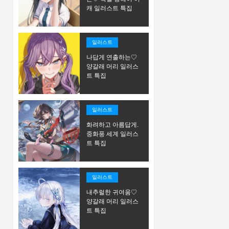
캐 일러스트 특집
일러스트
나답게 연출하는♡
양갈래 머리 일러스
트 특집
일러스트
화려하고 아름답게.
중화풍 세계 일러스
트 특집
일러스트
내추럴한 귀여움♡
양갈래 머리 일러스
트 특집