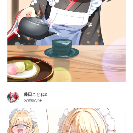
藤田ことね2
by
misyune