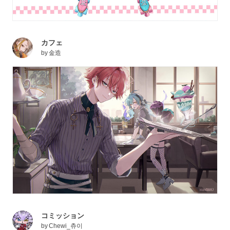
カフェ
by
金造
コミッション
by
Chewi_츄이