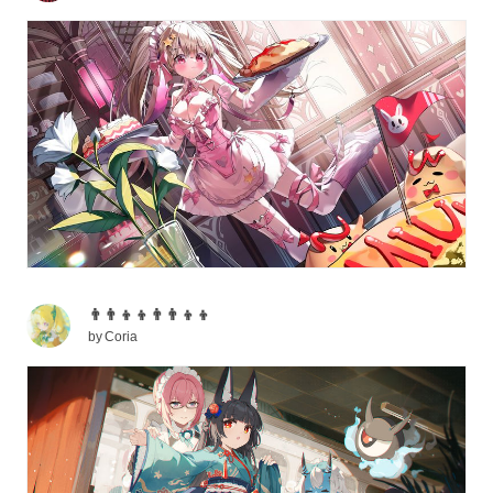
👨‍👨‍👦‍👦👨‍👨‍👦‍👦
by
Coria