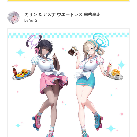
カリン & アスナ ウエートレス 🍔🍟🥞☕️
by
YuRi