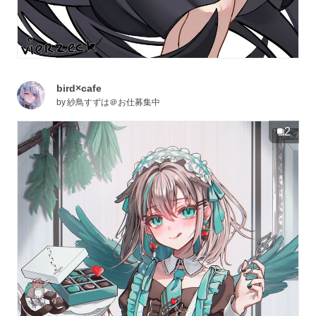
bird×cafe
by
紗鳥すずは＠お仕募集中
2