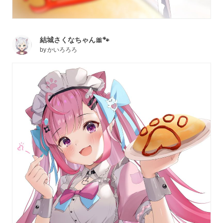
結城さくなちゃん🎀🐾
by
かいろろろ