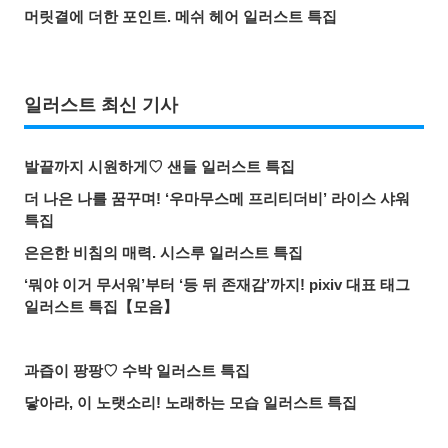
머릿결에 더한 포인트. 메쉬 헤어 일러스트 특집
일러스트 최신 기사
발끝까지 시원하게♡ 샌들 일러스트 특집
더 나은 나를 꿈꾸며! ‘우마무스메 프리티더비’ 라이스 샤워
특집
은은한 비침의 매력. 시스루 일러스트 특집
‘뭐야 이거 무서워’부터 ‘등 뒤 존재감’까지! pixiv 대표 태그
일러스트 특집【모음】
과즙이 팡팡♡ 수박 일러스트 특집
닿아라, 이 노랫소리! 노래하는 모습 일러스트 특집
든든한 마술 스승! ‘무직전생’ 록시 미굴디아 팬아트 특집