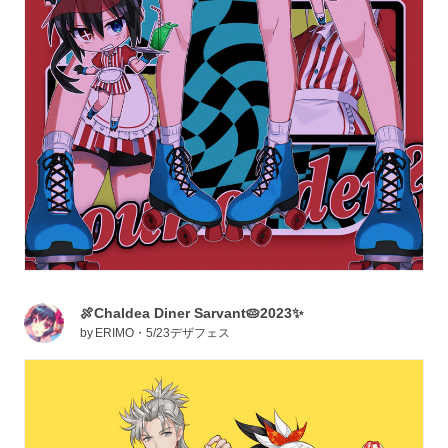
🍖Chaldea Diner Sarvant🥧2023✨
by
ERIMO・5/23デザフェス