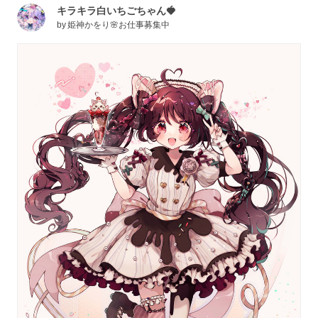
キラキラ白いちごちゃん🍓
by
姫神かをり🌸お仕事募集中