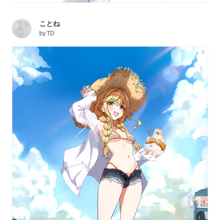
ことね
by
TD