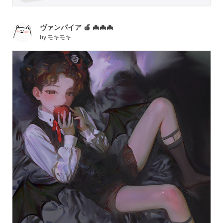
ヴァンパイア 🍎 🦇🦇🦇
by
モキモキ