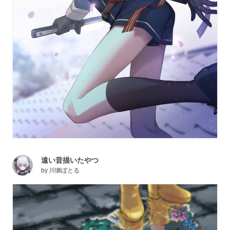
遠い昔描いたやつ
by
川獺ぼとる