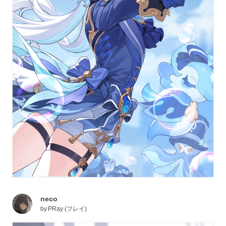
neco
by
PRay (フレイ)