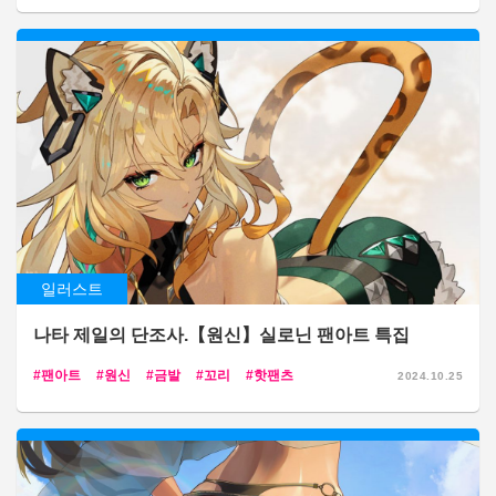
일러스트
나타 제일의 단조사.【원신】실로닌 팬아트 특집
팬아트
원신
금발
꼬리
핫팬츠
2024.10.25