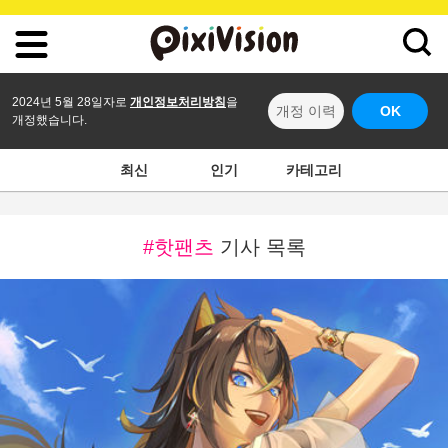
2024년 5월 28일자로
개인정보처리방침
을
개정 이력
OK
개정했습니다.
최신
인기
카테고리
#핫팬츠
기사 목록