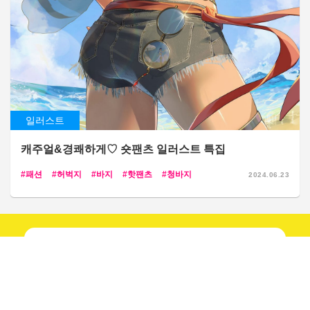
일러스트
캐주얼&경쾌하게♡ 숏팬츠 일러스트 특집
패션
허벅지
바지
핫팬츠
청바지
2024.06.23
매일
새 기사 확인!
공식 계정을...
팔로우하기!