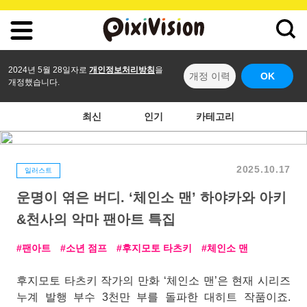
2024년 5월 28일자로
개인정보처리방침
을
개정 이력
OK
개정했습니다.
최신
인기
카테고리
2025.10.17
일러스트
운명이 엮은 버디. ‘체인소 맨’ 하야카와 아키
&천사의 악마 팬아트 특집
팬아트
소년 점프
후지모토 타츠키
체인소 맨
후지모토 타츠키 작가의 만화 ‘체인소 맨’은 현재 시리즈
누계 발행 부수 3천만 부를 돌파한 대히트 작품이죠.