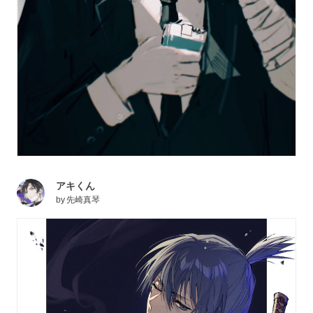
アキくん
by
先崎真琴