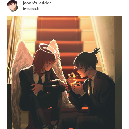
jacob's ladder
by
jongjeh