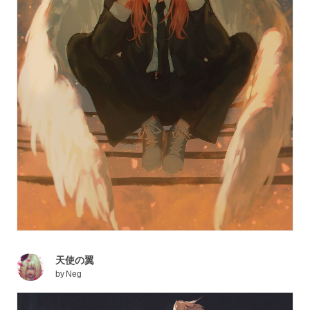
天使の翼
by
Neg