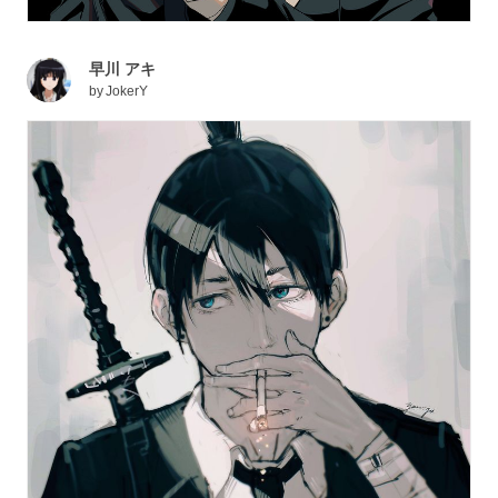
早川 アキ
by
JokerY