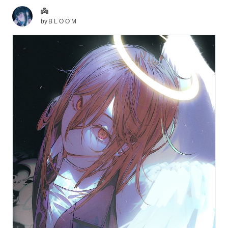
👼
by
B L O O M