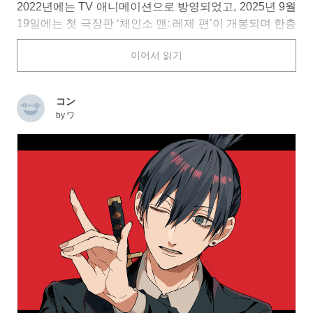
2022년에는 TV 애니메이션으로 방영되었고, 2025년 9월
19일에는 첫 극장판 ‘체인소 맨: 레제 편’이 개봉되며 한층
더 큰 주목을 받고 있습니다.
이어서 읽기
이야기의 주인공은, 체인소의 악마의 힘을 손에 넣고 ‘체
인소 맨’이 되어 공안 소속 데블 헌터로 악마들과 싸우는
コン
소년, 덴지. ‘체인소 맨: 레제 편’에서는, 천진난만하면서도
by
ワ
어딘가 미스터리한 소녀, 레제와의 만남을 계기로 덴지의
운명이 크게 움직이기 시작합니다.
작품 속에서는 덴지 외에도 공안 소속의 다양한 캐릭터들
이 활약을 펼치는데요. 오늘은 그중에서도 덴지의 선배 데
블 헌터인 ‘하야카와 아키’와, 그의 파트너이자 접촉하면
수명을 흡수하는 능력을 가진 존재 ‘천사의 악마’ 팬아트
특집을 준비했습니다. 함께 보시죠!