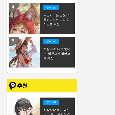
일러스트
두근거리는 눈빛♡
올려다보는 모습 일
러스트 특집
일러스트
햇살 아래 더욱 빛나
는. 밀짚모자 일러스
트 특집
추천
일러스트
찰랑찰랑 윤기 넘치
는♡ 흑발 롱헤어 여