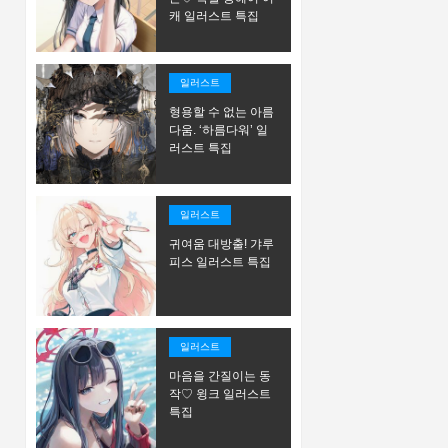
캐 일러스트 특집
일러스트
형용할 수 없는 아름
다움. ‘하름다워’ 일
러스트 특집
일러스트
귀여움 대방출! 갸루
피스 일러스트 특집
일러스트
마음을 간질이는 동
작♡ 윙크 일러스트
특집