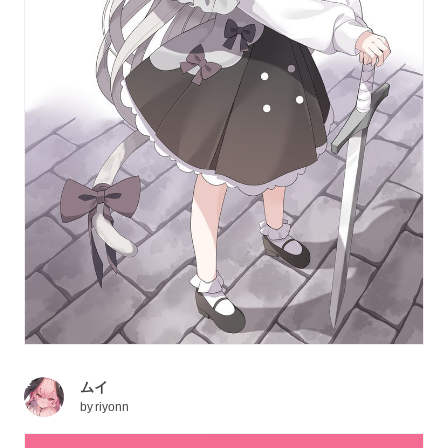
ムイ
by
riyonn