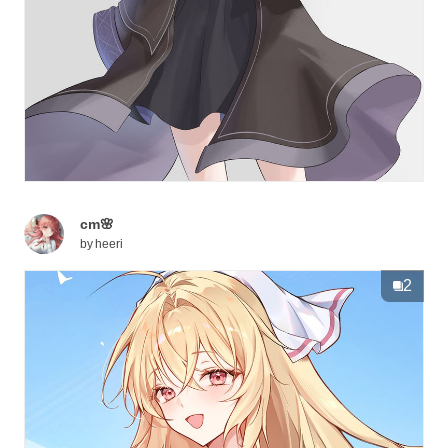
cm🌸
by
heeri
2