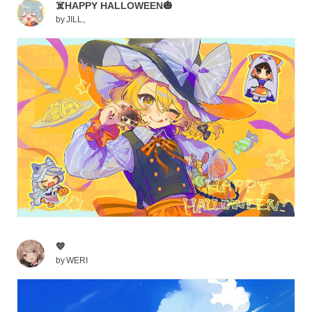
☠️HAPPY HALLOWEEN🎃
by
JILL。
💙
by
WERI