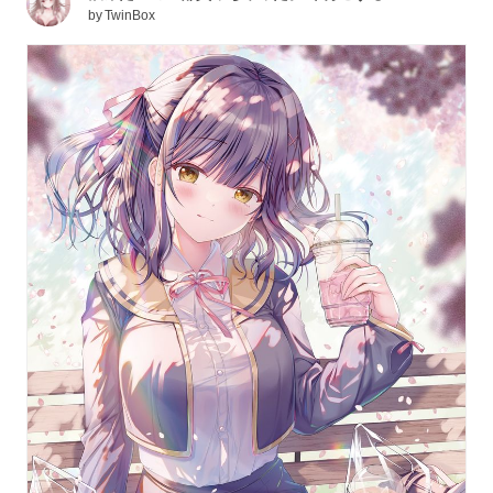
by
TwinBox