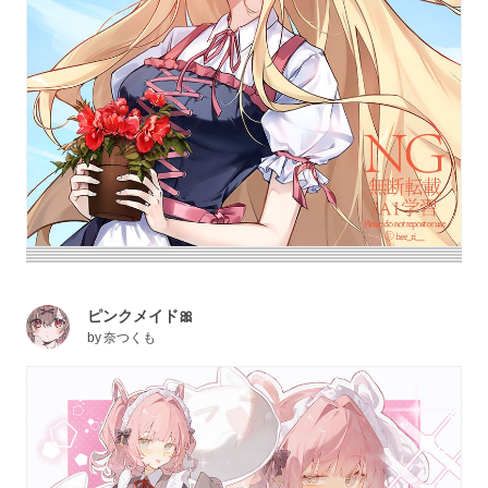
ピンクメイド🎀
by
奈つくも