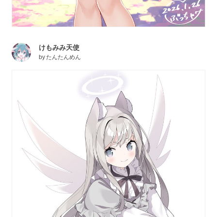
けもみみ天使
by
たんたんめん