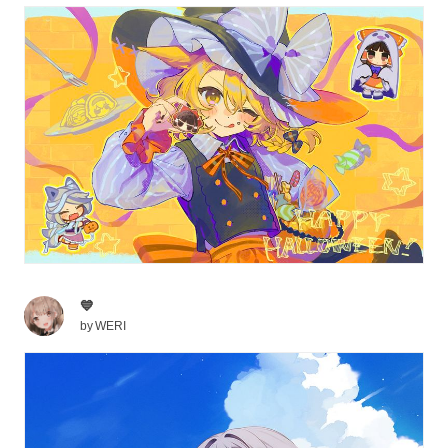
💙
by
WERI