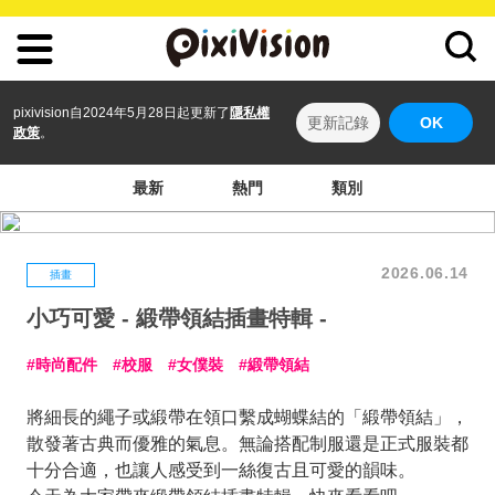
pixivision自2024年5月28日起更新了
隱私權
更新記錄
OK
政策
。
最新
熱門
類別
2026.06.14
插畫
小巧可愛 - 緞帶領結插畫特輯 -
時尚配件
校服
女僕裝
緞帶領結
將細長的繩子或緞帶在領口繫成蝴蝶結的「緞帶領結」，
散發著古典而優雅的氣息。無論搭配制服還是正式服裝都
十分合適，也讓人感受到一絲復古且可愛的韻味。