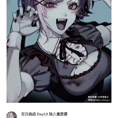
百日挑战 Day13 陆八魔爱露