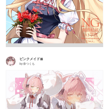
ピンクメイド🎀
by
奈つくも