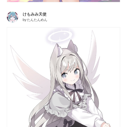
けもみみ天使
by
たんたんめん