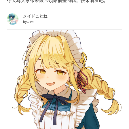
今天為大家帶來緞帶領結插畫特輯。快來看看吧。
メイドことね
by
のの