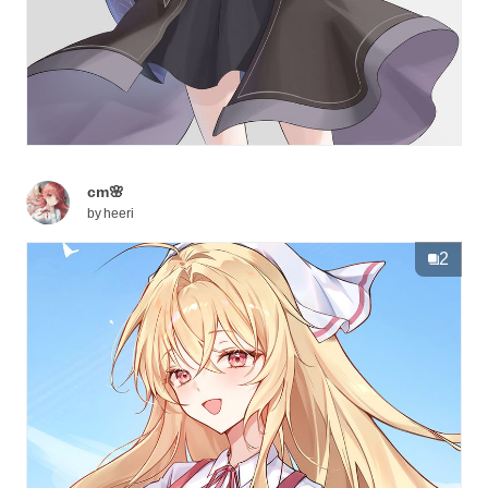
cm🌸
by
heeri
2