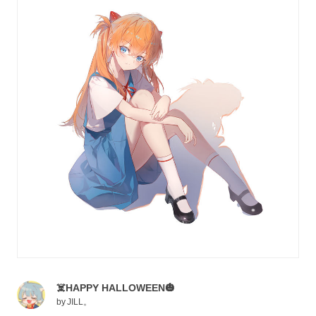
☠️HAPPY HALLOWEEN🎃
by
JILL。