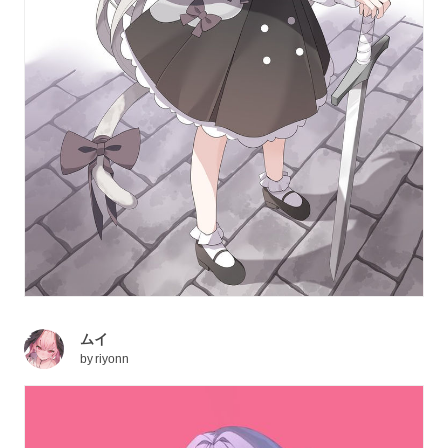
ムイ
by
riyonn