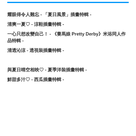
耀眼得令人難忘 - 「夏日風景」插畫特輯 -
清爽一夏♡ - 涼鞋插畫特輯 -
一心只想改變自己！ - 《賽馬娘 Pretty Derby》米浴同人作
品特輯 -
清透沁涼 - 透視裝插畫特輯 -
與夏日晴空相映♡ - 夏季洋裝插畫特輯 -
鮮甜多汁♡ - 西瓜插畫特輯 -
讓歌聲傳遞出去！ - 唱歌場景插畫特輯 -
可靠的魔術師父！ - 《無職轉生》洛琪希·米格路迪亞同人作
品特輯 -
分享
發佈
分享至LINE
令人卸下心防的表情 - 「想要守護這個笑容」插畫特輯 -
追尋或是逃離？ - 無數的手插畫特輯 -
這個夏天最受歡迎的是？ - 2026年7月pixivision熱門特輯 -