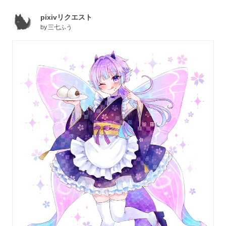
pixivリクエスト
by
三七ふう