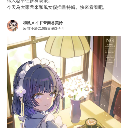
讓人忍不住多看幾眼。
今天為大家帶來和風女僕插畫特輯。快來看看吧。
和風メイド💜秦谷美鈴
by
猫小渣C108(日)東3-ヤ4