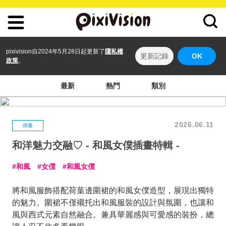
pixivision自2024年5月28日起更新了
隱私權
更新記錄
OK
政策
。
最新
熱門
類別
2026.06.11
插畫
和洋魅力交融♡ - 和風女僕插畫特輯 -
和風
女僕
和風女僕
將和風服飾搭配荷葉邊圍裙的和風女僕造型，展現出獨特
的魅力。圍裙不僅襯托出和風服裝的設計與氛圍，也讓和
風與西式元素自然融合。兼具華麗感與可愛感的裝扮，總