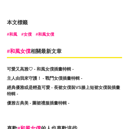
本文標籤
和風
女僕
和風女僕
和風女僕
相關最新文章
可愛又高雅♡ - 和風女僕插畫特輯 -
主人由我來守護！ - 戰鬥女僕插畫特輯 -
經典優雅或是輕盈可愛 - 長裙女僕裝VS膝上短裙女僕裝插畫
特輯 -
優雅古典美 - 圍裙禮服插畫特輯 -
喜歡
和風女僕
的人也喜歡這些