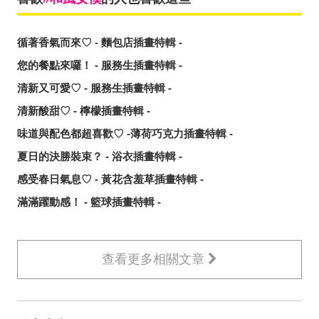
循著香氣而來♡ - 麵包店插畫特輯 -
您的餐點來囉！ - 服務生插畫特輯 -
清新又可愛♡ - 服務生插畫特輯 -
清新酸甜♡ - 檸檬插畫特輯 -
味道與配色都超喜歡♡ -薄荷巧克力插畫特輯 -
夏日的決勝裝束？ - 浴衣插畫特輯 -
感受春日氣息♡ - 黃花含羞草插畫特輯 -
滿滿躍動感！ - 籃球插畫特輯 -
查看更多相關文章