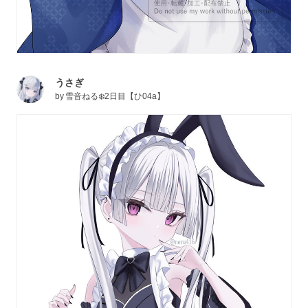
うさぎ
by
雪音ねる❄️2日目【ひ04a】