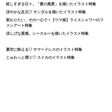
眩しすぎる日々。「夏の風景」を描いたイラスト特集
涼やかな足元♡ サンダルを描いたイラスト特集
変わりたい、その一心で！【ウマ娘】ライスシャワーのフ
ァンアート特集
涼しげな質感。シースルーを描いたイラスト特集
夏空に映える♡ サマードレスのイラスト特集
じゅわっと潤う♡ スイカのイラスト特集
届け、この歌声！歌唱シーンを描いたイラスト特集
頼れる魔術の師匠！【無職転生】ロキシー・ミグルディア
のファンアート特集
シェアする
投稿する
LINEで送る
心ほどける笑顔。「守りたい、この笑顔」のイラスト特集
求めるのか、逃れるのか。無数の手を描いたイラスト特集
この夏一番読まれた記事は？2026年7月・pixivision人気記
事