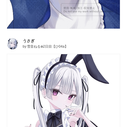
うさぎ
by
雪音ねる❄️2日目【ひ04a】