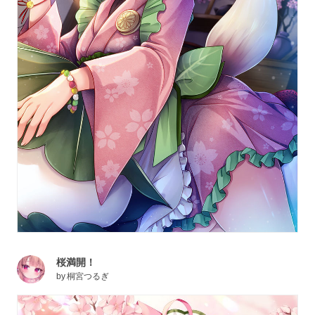
桜満開！
by
桐宮つるぎ