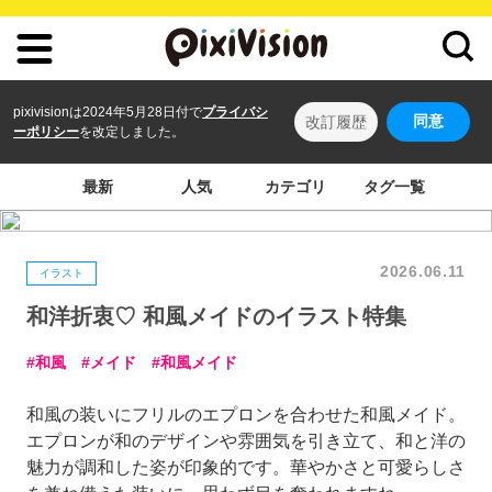
pixivisionは2024年5月28日付で
プライバシ
同意
改訂履歴
ーポリシー
を改定しました。
最新
人気
カテゴリ
タグ一覧
2026.06.11
イラスト
和洋折衷♡ 和風メイドのイラスト特集
和風
メイド
和風メイド
和風の装いにフリルのエプロンを合わせた和風メイド。
エプロンが和のデザインや雰囲気を引き立て、和と洋の
魅力が調和した姿が印象的です。華やかさと可愛らしさ