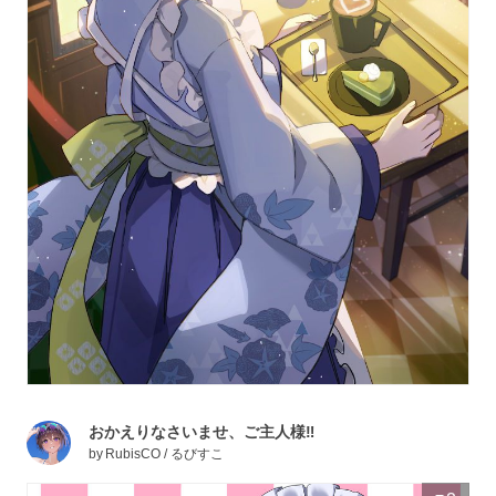
おかえりなさいませ、ご主人様‼️
by
RubisCO / るびすこ