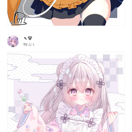
🍡🐻
by
ぷぅ