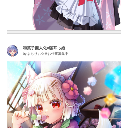
和菓子擬人化×狐耳っ娘
by
よらりぃ☆＠お仕事募集中