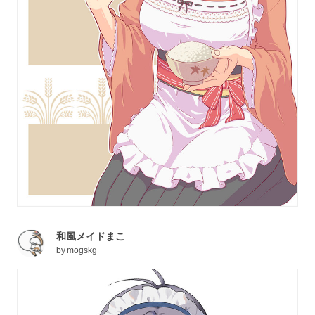
和風メイドまこ
by
mogskg