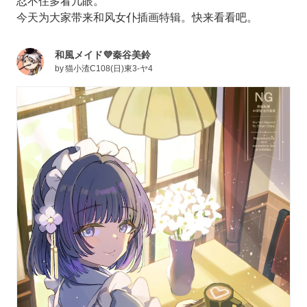
忍不住多看几眼。
今天为大家带来和风女仆插画特辑。快来看看吧。
和風メイド💜秦谷美鈴
by
猫小渣C108(日)東3-ヤ4