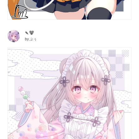
🍡🐻
by
ぷぅ