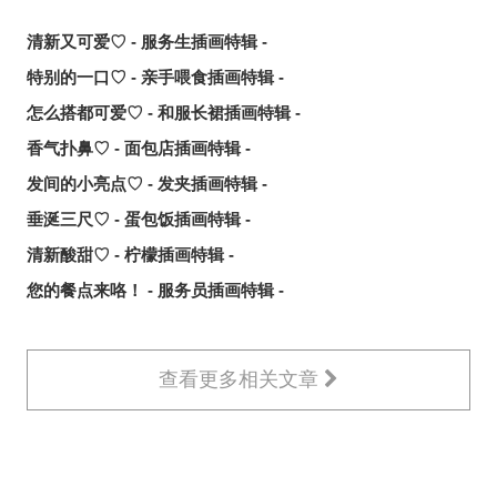
清新又可爱♡ - 服务生插画特辑 -
特别的一口♡ - 亲手喂食插画特辑 -
怎么搭都可爱♡ - 和服长裙插画特辑 -
香气扑鼻♡ - 面包店插画特辑 -
发间的小亮点♡ - 发夹插画特辑 -
垂涎三尺♡ - 蛋包饭插画特辑 -
清新酸甜♡ - 柠檬插画特辑 -
您的餐点来咯！ - 服务员插画特辑 -
查看更多相关文章