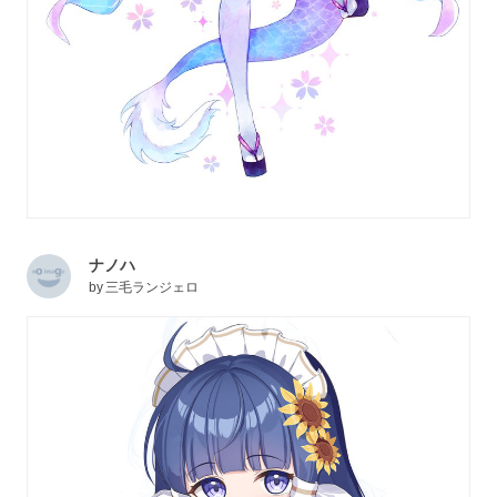
ナノハ
by
三毛ランジェロ