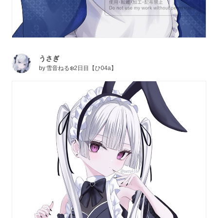
うさぎ
by
雪音ねる❄️2日目【ひ04a】