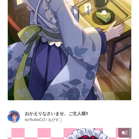
おかえりなさいませ、ご主人様‼️
by
RubisCO / るびすこ
2