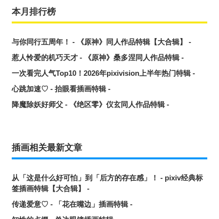
本月排行榜
与你同行五周年！ - 《原神》同人作品特辑【大合辑】 -
惹人怜爱的机巧天才 - 《原神》桑多涅同人作品特辑 -
一次看完人气Top10！2026年pixivision上半年热门特辑 -
心跳加速♡ - 抬眼看插画特辑 -
降魔除妖好师父 - 《绝区零》仪玄同人作品特辑 -
插画相关最新文章
从「这是什么好可怕」到「后方的存在感」！ - pixiv经典标
签插画特辑【大合辑】 -
传递爱意♡ - 「花在嘴边」插画特辑 -