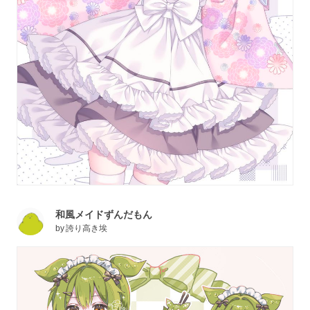
和風メイドずんだもん
by
誇り高き埃