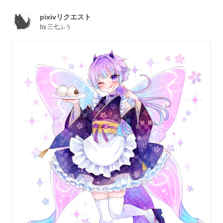
pixivリクエスト
by
三七ふう