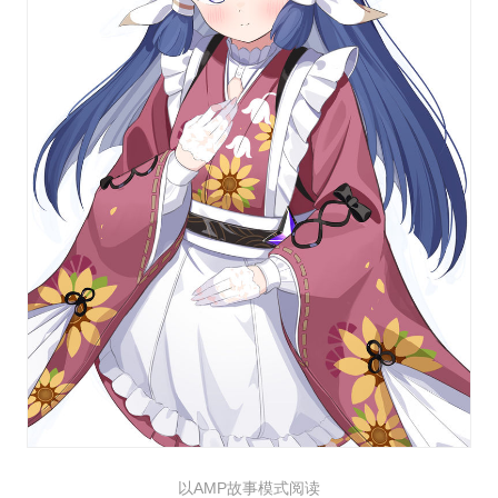
以AMP故事模式阅读