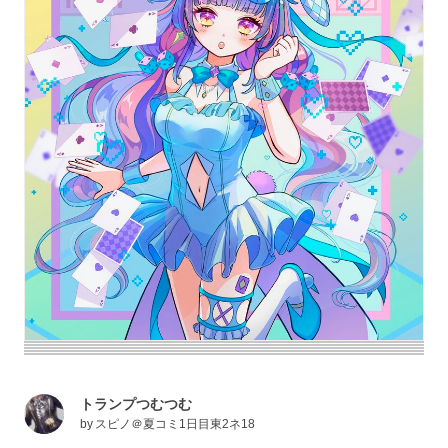
トランプつむつむ
by
スピノ＠夏コミ1日目東2ネ18