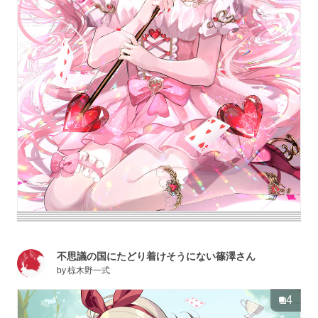
不思議の国にたどり着けそうにない篠澤さん
by
椋木野一式
4