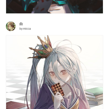
白
by
micca