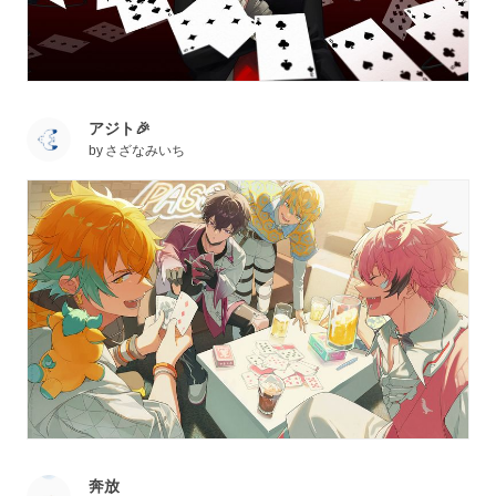
アジト🎉
by
さざなみいち
奔放