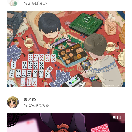
by
ふかば みか
まとめ
by
ごんざでちゅ
11