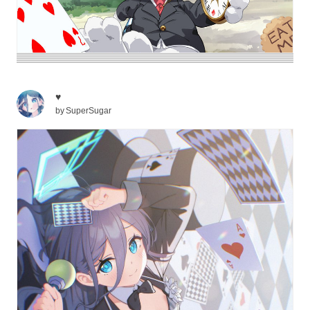
♥
by
SuperSugar