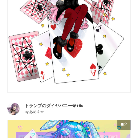
トランプのダイヤバニー💎♦️🐇
by
あめ💉🪽
2