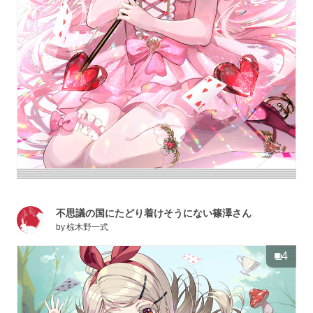
不思議の国にたどり着けそうにない篠澤さん
by
椋木野一式
4