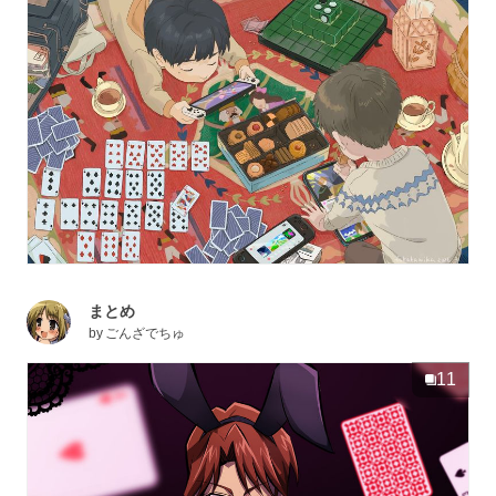
まとめ
by
ごんざでちゅ
11