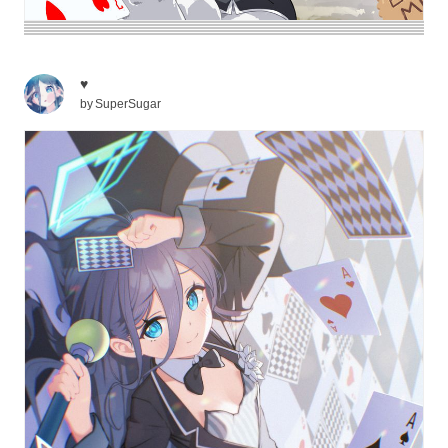
♥
by
SuperSugar