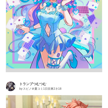
トランプつむつむ
by
スピノ＠夏コミ1日目東2ネ18