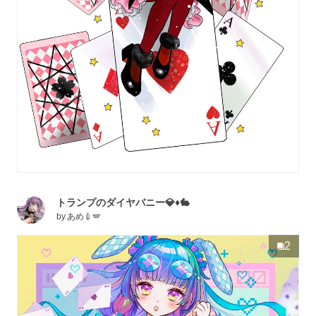
トランプのダイヤバニー💎♦️🐇
by
あめ💉🪽
2