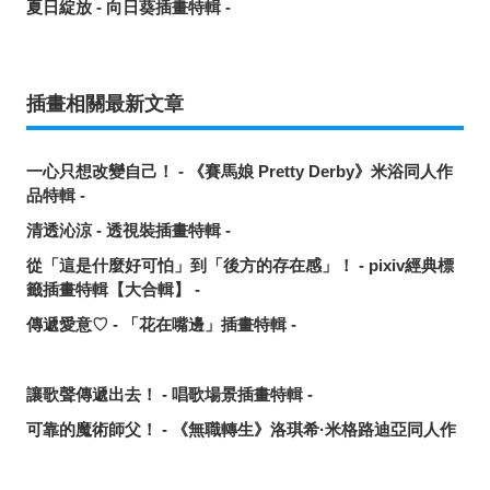
夏日綻放 - 向日葵插畫特輯 -
插畫相關最新文章
一心只想改變自己！ - 《賽馬娘 Pretty Derby》米浴同人作
品特輯 -
清透沁涼 - 透視裝插畫特輯 -
從「這是什麼好可怕」到「後方的存在感」！ - pixiv經典標
籤插畫特輯【大合輯】 -
傳遞愛意♡ - 「花在嘴邊」插畫特輯 -
讓歌聲傳遞出去！ - 唱歌場景插畫特輯 -
可靠的魔術師父！ - 《無職轉生》洛琪希·米格路迪亞同人作
品特輯 -
令人卸下心防的表情 - 「想要守護這個笑容」插畫特輯 -