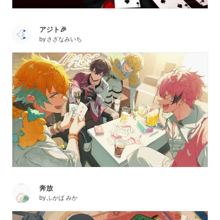
アジト🎉
by
さざなみいち
奔放
by
ふかば みか