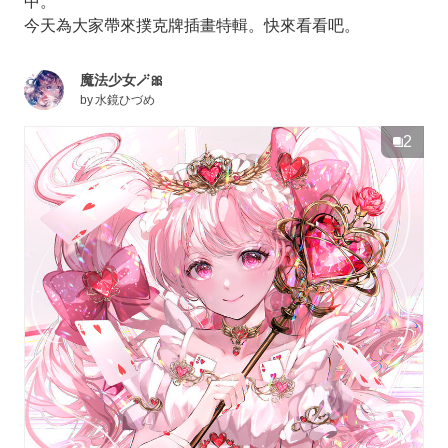
中。
今天為大家帶來撲克牌插畫特輯。快來看看吧。
魔法少女🪄🎀
by
水鏡ひづめ
2