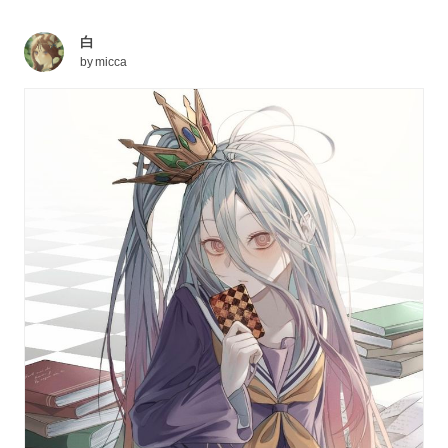
白
by
micca