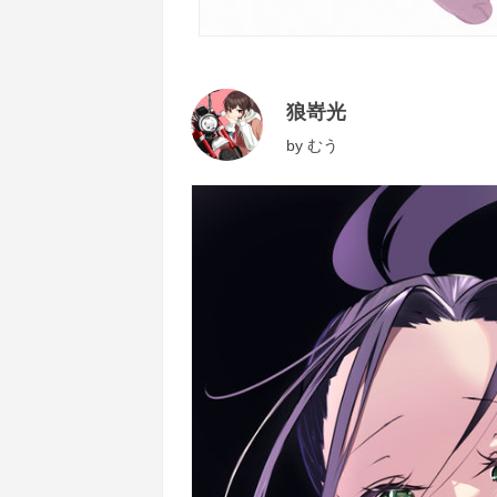
狼嵜光
by
むう