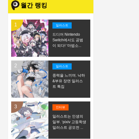
월간 랭킹
일러스트
드디어 Nintendo
Switch에서도 공범
이 되다! ‘마법소...
일러스트
중력을 느끼며. 낙하
&부유 장면 일러스
트 특집
인터뷰
일러스트는 인생의
일부. ‘pixiv 고등학생
일러스트 공모전 ...