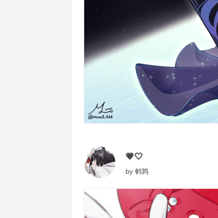
💗🤍
by
鹌鹑