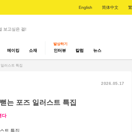
English
简体中文
걸 보고싶은 걸!
발상하기
메이킹
소재
인터뷰
칼럼
뉴스
즈 일러스트 특집
2026.05.17
 뻗는 포즈 일러스트 특집
뻗다