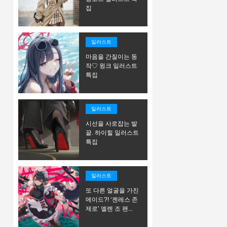
집
일러스트
마음을 간질이는 동
작♡ 윙크 일러스트
특집
일러스트
시선을 사로잡는 발
끝. 하이힐 일러스트
특집
일러스트
또 다른 얼굴을 가진
메이드?! ‘젠레스 존
제로’ 엘렌 조 팬...