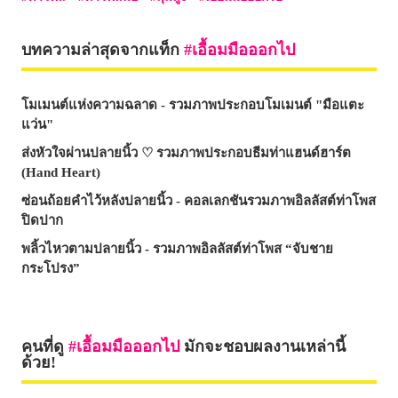
บทความล่าสุดจากแท็ก
เอื้อมมือออกไป
โมเมนต์แห่งความฉลาด - รวมภาพประกอบโมเมนต์ "มือแตะ
แว่น"
ส่งหัวใจผ่านปลายนิ้ว ♡ รวมภาพประกอบธีมท่าแฮนด์ฮาร์ต
(Hand Heart)
ซ่อนถ้อยคำไว้หลังปลายนิ้ว - คอลเลกชันรวมภาพอิลลัสต์ท่าโพส
ปิดปาก
พลิ้วไหวตามปลายนิ้ว - รวมภาพอิลลัสต์ท่าโพส “จับชาย
กระโปรง”
คนที่ดู
เอื้อมมือออกไป
มักจะชอบผลงานเหล่านี้
ด้วย!