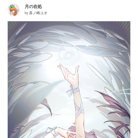
月の在処
by
喜ノ崎ユオ