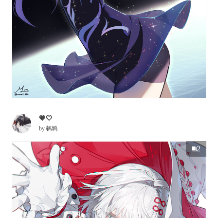
💗🤍
by
鹌鹑
2