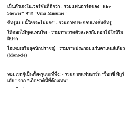
เป็นตัวเองในเวอร์ชันที่ดีกว่า - รวมแฟนอาร์ตของ "Rice
Shower" จาก "Uma Musume"
ซีทรูแบบนี้ใครจะไม่มอง! - รวมภาพประกอบแฟชั่นซีทรู
ให้ดอกไม้พูดแทนใจ! - รวมภาพวาดตัวละครกับดอกไม้ใกล้ริม
ฝีปาก
ไอเทมเสริมลุคนักปราชญ์ - รวมภาพประกอบแว่นตาเลนส์เดียว
(Monocle)
จอมเวทผู้เป็นทั้งครูและที่พึ่ง! - รวมภาพแฟนอาร์ต "ร็อกซี่ มิกูร์
เดีย" จาก "เกิดชาตินี้พี่ต้องเทพ"
รอยยิ้มที่ช่วยฮีลใจ - บทความรวมภาพประกอบธีม "อยาก
ปกป้องรอยยิ้มนี้"
มือที่ยื่นเข้ามา...คำเชิญ? กับดัก? - รวมภาพประกอบที่รายล้อม
ไปด้วยมือ
ซัมเมอร์นี้...บทความไหนฮิตสุด? - บทความยอดนิยมบน
pixivision ประจำเดือนกรกฎาคม 2026