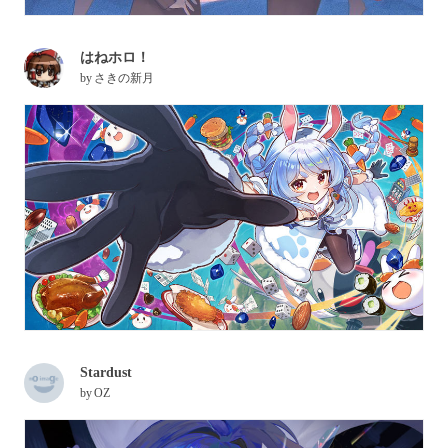
はねホロ！
by
さきの新月
Stardust
by
OZ