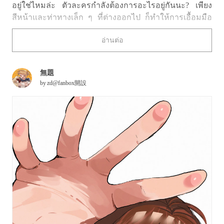
อยู่ใช่ไหมล่ะ ตัวละครกำลังต้องการอะไรอยู่กันนะ? เพียง
สีหน้าและท่าทางเล็ก ๆ ที่ต่างออกไป ก็ทำให้การเอื้อมมือ
สื่อสารได้ต่างออกไปอย่างน่าประทับใจ ทั้งความหวัง ความ
อ่านต่อ
ปรารถนา หรือแม้แต่ความเหงา
ครั้งนี้ เราได้รวบรวมภาพอิลลัสต์ท่า “เอื้อมมือออกไป” มา
無題
ให้ชมกัน เชิญรับชมได้เลย!
by
zd@fanbox開設