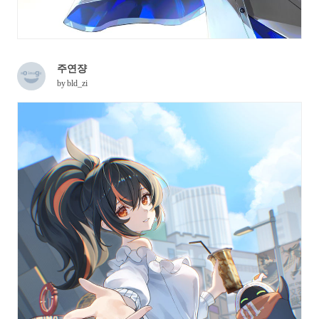
주연쟝
by
bld_zi