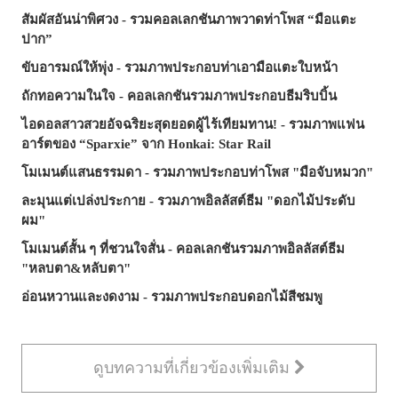
สัมผัสอันน่าพิศวง - รวมคอลเลกชันภาพวาดท่าโพส “มือแตะ
ปาก”
ขับอารมณ์ให้พุ่ง - รวมภาพประกอบท่าเอามือแตะใบหน้า
ถักทอความในใจ - คอลเลกชันรวมภาพประกอบธีมริบบิ้น
ไอดอลสาวสวยอัจฉริยะสุดยอดผู้ไร้เทียมทาน! - รวมภาพแฟน
อาร์ตของ “Sparxie” จาก Honkai: Star Rail
โมเมนต์แสนธรรมดา - รวมภาพประกอบท่าโพส "มือจับหมวก"
ละมุนแต่เปล่งประกาย - รวมภาพอิลลัสต์ธีม "ดอกไม้ประดับ
ผม"
โมเมนต์สั้น ๆ ที่ชวนใจสั่น - คอลเลกชันรวมภาพอิลลัสต์ธีม
"หลบตา&หลับตา"
อ่อนหวานและงดงาม - รวมภาพประกอบดอกไม้สีชมพู
ดูบทความที่เกี่ยวข้องเพิ่มเติม