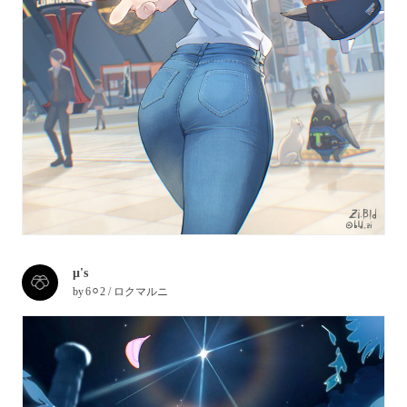
μ's
by
6⚪︎2 / ロクマルニ