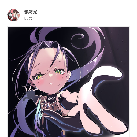
狼嵜光
by
むう