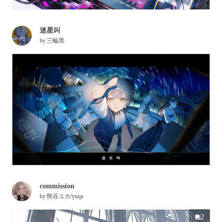
迷星叫
by
三輪黑
commission
by
熊谷ユカ/yuqa
2