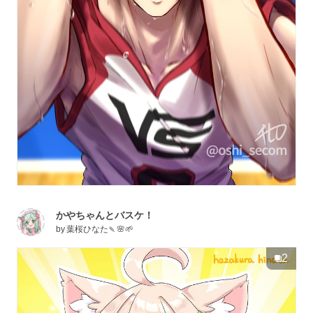
かやちゃんとバスケ！
by
葉桜ひなた🍡🌸🌱
2