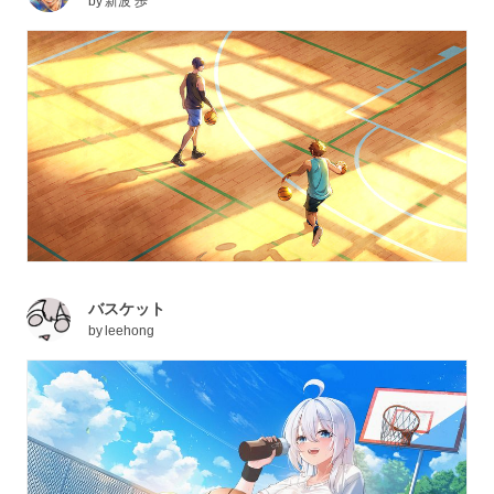
by
新波 歩
バスケット
by
leehong