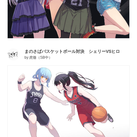
まのさばバスケットボール対決 シェリーVSヒロ
by
虎徹（SB中）