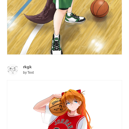
rkgk
by
Text