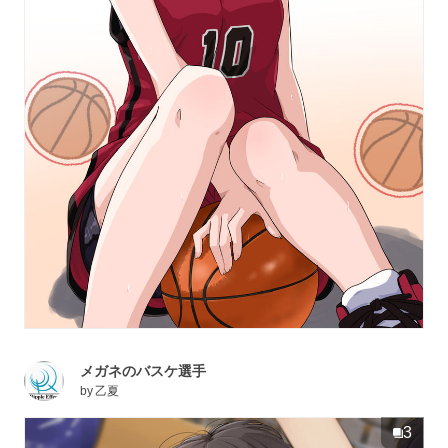
メガネのバスケ選手
by
乙夏
3