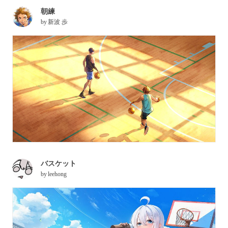
朝練
by
新波 歩
バスケット
by
leehong