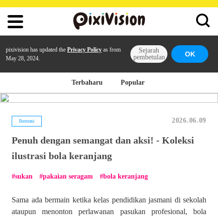
pixivision has updated the
Privacy Policy
as from
Sejarah
OK
pembetulan
May 28, 2024.
Terbaharu
Popular
2026.06.09
Ilustrasi
Penuh dengan semangat dan aksi! - Koleksi
ilustrasi bola keranjang
sukan
pakaian seragam
bola keranjang
Sama ada bermain ketika kelas pendidikan jasmani di sekolah
ataupun menonton perlawanan pasukan profesional, bola