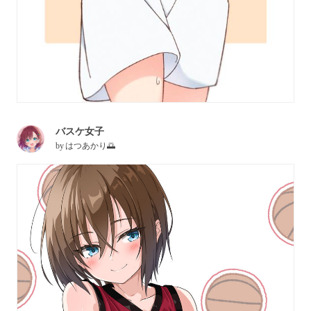
バスケ女子
by
はつあかり🌅