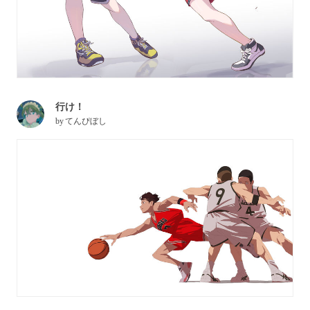
行け！
by
てんぴぼし