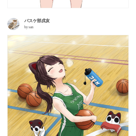
バスケ部戌亥
by
san