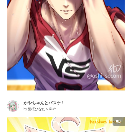
かやちゃんとバスケ！
by
葉桜ひなた🍡🌸🌱
2