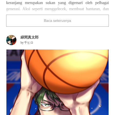
keranjang merupakan sukan yang digemari oleh pelbagai
generasi. Aksi seperti menggelecek, membuat hantaran, dan
menjaringkan bola sememangnya penuh dengan pergerakan
Baca seterusnya
yang bertenaga dan mendebarkan.
Kali ini, kami telah mengumpulkan ilustrasi bertemakan bola
keranjang. Nikmatilah!
緑間真太郎
by
千ヒロ