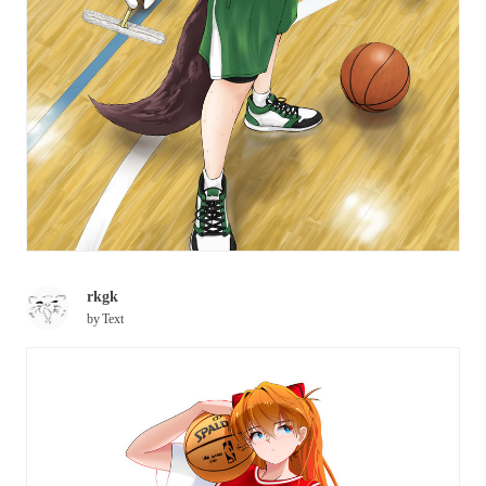
rkgk
by
Text