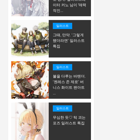
이터 커노 님이 '매력
적인...
일러스트
그때, 만약. ‘그렇게
됐더라면’ 일러스트
특집
일러스트
불을 다루는 바텐더.
‘젠레스 존 제로’ 버
니스 화이트 팬아트
...
일러스트
무심한 듯♡ 턱 괴는
포즈 일러스트 특집