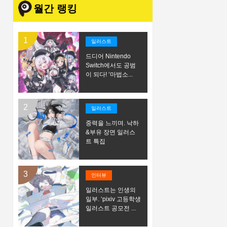
월간 랭킹
일러스트
드디어 Nintendo
Switch에서도 공범
이 되다! ‘마법소...
일러스트
중력을 느끼며. 낙하
&부유 장면 일러스
트 특집
인터뷰
일러스트는 인생의
일부. ‘pixiv 고등학생
일러스트 공모전 ...