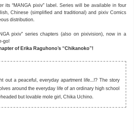
er its “MANGA pixiv” label. Series will be available in four
sh, Chinese (simplified and traditional) and pixiv Comics
ous distribution.
NGA pixiv” series chapters (also on pixivision), now in a
e-go!
chapter of Erika Raguhono’s “Chikanoko”!
t out a peaceful, everyday apartment life...!? The story
olves around the everyday life of an ordinary high school
neheaded but lovable mole girl, Chika Uchino.