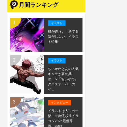
月間ランキング
イラスト
格が違う。「勝てる
気がしない」イラス
ト特集
イラスト
ちいかわとあの人気
キャラが夢の共
演…!?『ちいかわ』
クロスオーバーの
イ...
インタビュー
イラストは人生の一
部。pixiv高校生イラ
コン2025最優秀
賞・み×3...