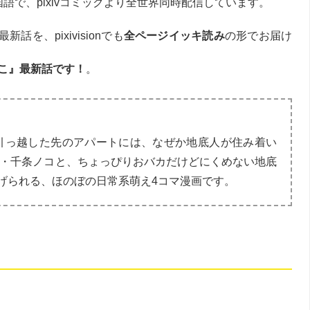
語で、pixivコミックより全世界同時配信しています。
新話を、pixivisionでも
全ページイッキ読み
の形でお届け
こ』最新話です！
。
引っ越した先のアパートには、なぜか地底人が住み着い
生・千条ノコと、ちょっぴりおバカだけどにくめない地底
げられる、ほのぼの日常系萌え4コマ漫画です。