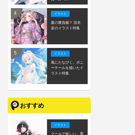
イラスト
夏の勝負服？ 浴衣
姿のイラスト特集
イラスト
風にたなびく。ポニ
ーテールを描いたイ
ラスト特集
おすすめ
イラスト
クールで妖しい。黒