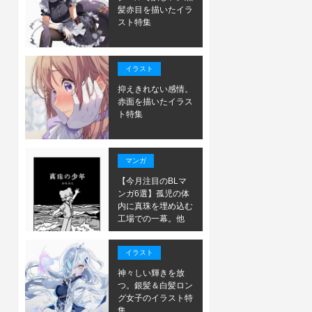
髪赤目を描いたイラ
スト特集
イラスト
抑えきれない感情。
赤面を描いたイラス
ト特集
マンガ
【今月注目のBLマ
ンガ6選】孤児の体
内に真珠を埋め込む
工場での一幕。他
イラスト
神々しい輝きを放
つ。銀髪＆白髪ロン
グ女子のイラスト特
集