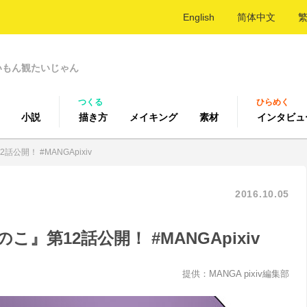
English
简体中文
いもん観たいじゃん
つくる
ひらめく
小説
描き方
メイキング
素材
インタビュ
開！ #MANGApixiv
2016.10.05
』第12話公開！ #MANGApixiv
提供：MANGA pixiv編集部