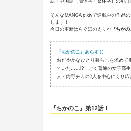
語・中国語（簡体字・繁体字）の4ヶ国
そんなMANGA pixivで連載中の作品の最
します！
今日の更新はらぐほのえりか
『ちかの
『ちかのこ』あらすじ
おだやかなひとり暮らしを求めて
ていた……!? ごく普通の女子高
人・内野チカの2人を中心にくり広
『ちかのこ』第12話！