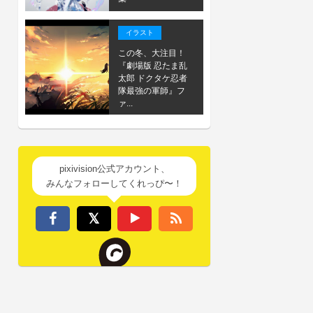
イラスト
この冬、大注目！
『劇場版 忍たま乱
太郎 ドクタケ忍者
隊最強の軍師』フ
ァ...
pixivision公式アカウント、
みんなフォローしてくれっぴ〜！