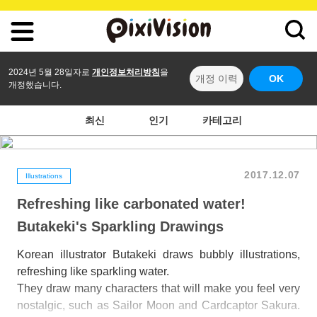
2024년 5월 28일자로
개인정보처리방침
을
개정 이력
OK
개정했습니다.
최신
인기
카테고리
2017.12.07
Illustrations
Refreshing like carbonated water!
Butakeki's Sparkling Drawings
Korean illustrator Butakeki draws bubbly illustrations,
refreshing like sparkling water.
They draw many characters that will make you feel very
nostalgic, such as Sailor Moon and Cardcaptor Sakura.