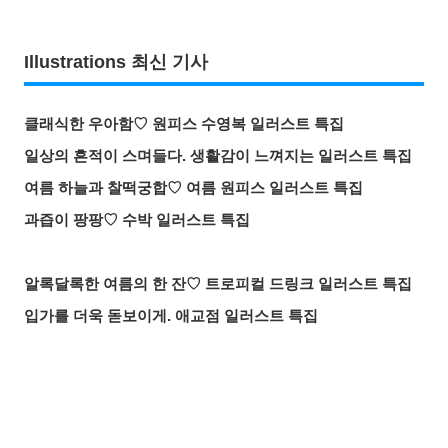
Illustrations 최신 기사
클래식한 우아함♡ 원피스 수영복 일러스트 특집
일상의 흔적이 스며들다. 생활감이 느껴지는 일러스트 특집
여름 하늘과 찰떡궁합♡ 여름 원피스 일러스트 특집
과즙이 팡팡♡ 수박 일러스트 특집
알록달록한 여름의 한 잔♡ 트로피컬 드링크 일러스트 특집
입가를 더욱 돋보이게. 애교점 일러스트 특집
언젠가의 추억. 청춘이 느껴지는 일러스트 특집
매일 꼼꼼하게! 양치질 일러스트 특집
바람에 흩날리는 매력. 포니테일 일러스트 특집
공유하기
올리기
LINE 보내기
찰나의 반짝임. 유성 일러스트 특집