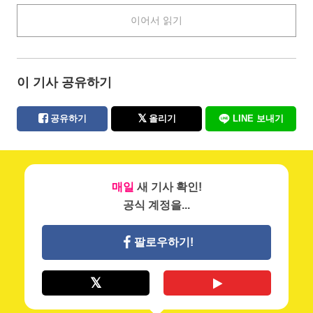
Butakeki uses many glittering effects to portray the
이어서 읽기
hearts of the young boys and girls in their illustrations.
Please take a look at these beautiful illustrations and
enjoy their sense of transparency! Enjoy.
이 기사 공유하기
공유하기
올리기
LINE 보내기
매일
새 기사 확인!
공식 계정을...
팔로우하기!