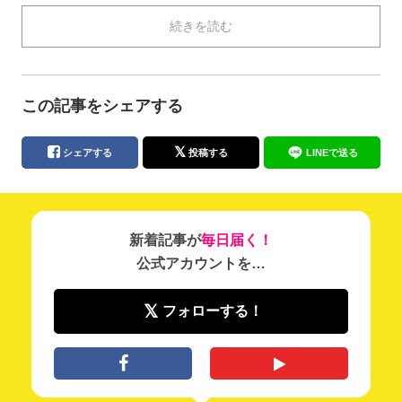
くら』など、女性たちが懐かしい気持ちになるキャラク
続きを読む
ターがたくさん登場します。キラキラとした演出と共に
描かれた作品を通し、若い女の子・男の子がもつ純粋で
みずみずしい輝きに胸が洗われるようです。
透明感あふれる色使いと瑞々しさが新鮮な「ブタケー
この記事をシェアする
キ」さんの作品を見て、清々しい気持ちに包まれてくだ
さい。
シェアする
投稿する
LINEで送る
新着記事が
毎日届く！
公式アカウントを…
フォローする！