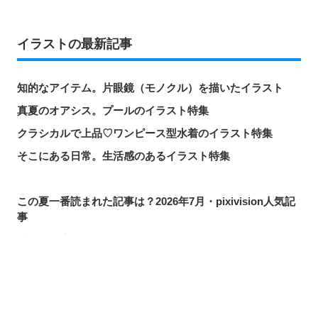
イラストの最新記事
知的なアイテム。片眼鏡（モノクル）を描いたイラスト
真夏のオアシス。プールのイラスト特集
クラシカルで上品♡ワンピース型水着のイラスト特集
そこにある日常。生活感のあるイラスト特集
この夏一番読まれた記事は？2026年7月・pixivision人気記
事
涼やかに泳ぐ。金魚のイラスト特集
カラフルで映える♡ トロピカルドリンクのイラスト特集
口元の個性。艶ぼくろのイラスト特集
シェアする
投稿する
LINEで送る
いつかの思い出。青春を感じるイラスト特集