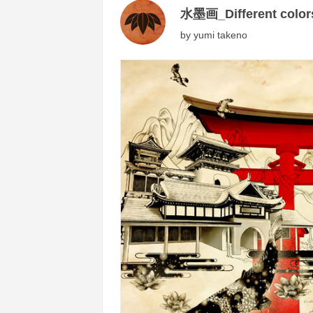
水墨画_Different color
by
yumi takeno