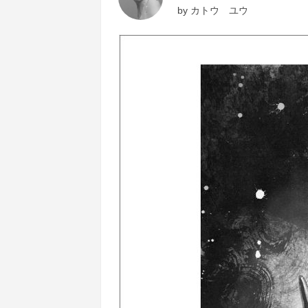
by
カトウ ユウ