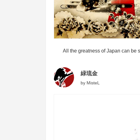
All the greatness of Japan can be 
緑琉金
by
MisteL