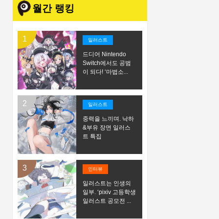
월간 랭킹
일러스트
드디어 Nintendo
Switch에서도 공범
이 되다! ‘마법소...
일러스트
중력을 느끼며. 낙하
&부유 장면 일러스
트 특집
인터뷰
일러스트는 인생의
일부. ‘pixiv 고등학생
일러스트 공모전 ...