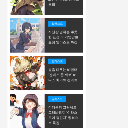
특집
일러스트
자신감 넘치는 뿌듯
한 표정! 의기양양한
표정 일러스트 특집
일러스트
불을 다루는 바텐더.
‘젠레스 존 제로’ 버
니스 화이트 팬아트
...
일러스트
여러분의 그림체로
그려봐요♡ ‘이라스
토야 챌린지’ 일러스
트 특집