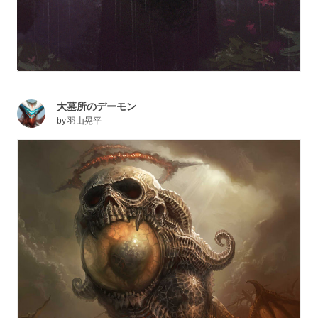
大墓所のデーモン
by
羽山晃平