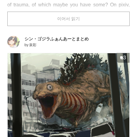
of trauma, of which maybe you have some? On pixiv,
there are many users who've drawn fan art of all kinds of
이어서 읽기
horrible terrors, which is scary in and of itself, and the tag
"everyone's trauma" (みんなのトラウマ) became
associated with such works.
シン・ゴジラふぁんあーとまとめ
This time we're featuring illustrations of everyone's
by
泉彩
trauma. Enjoy!
3