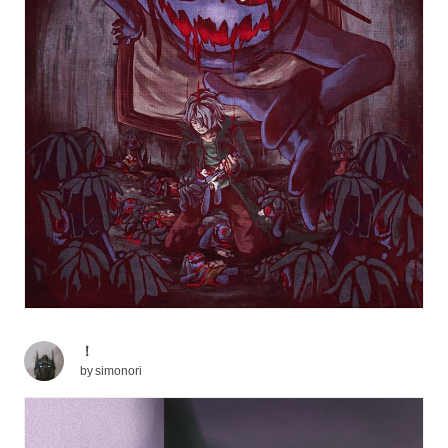
！
by
simonori