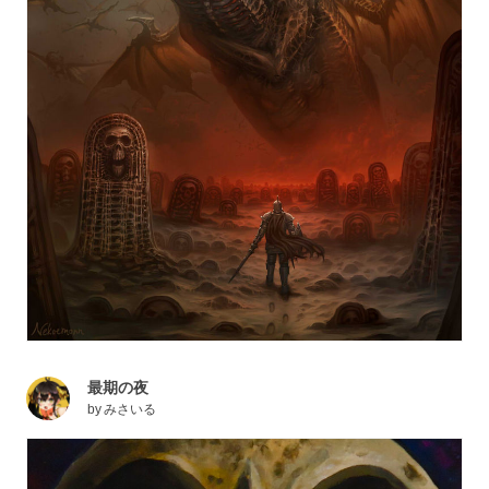
最期の夜
by
みさいる