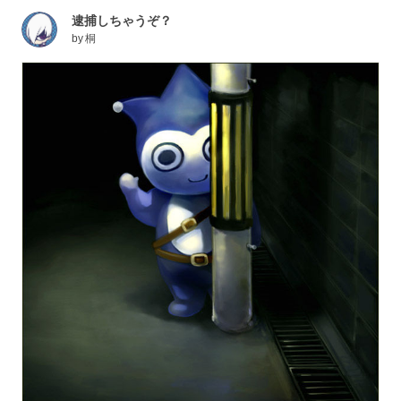
逮捕しちゃうぞ？
by
桐