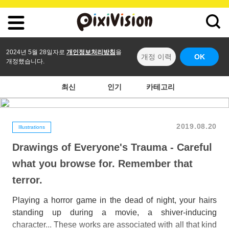
2024년 5월 28일자로
개인정보처리방침
을
개정 이력
OK
개정했습니다.
최신
인기
카테고리
2019.08.20
Illustrations
Drawings of Everyone's Trauma - Careful
what you browse for. Remember that
terror.
Playing a horror game in the dead of night, your hairs
standing up during a movie, a shiver-inducing
character... These works are associated with all that kind