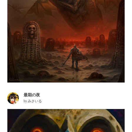
最期の夜
by
みさいる