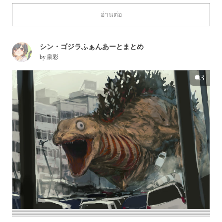
art of all kinds of horrible terrors, which is scary in and of itself,
อ่านต่อ
and the tag "everyone's trauma" (みんなのトラウマ) became
associated with such works.
This time we're featuring illustrations of everyone's trauma.
シン・ゴジラふぁんあーとまとめ
Enjoy!
by
泉彩
3