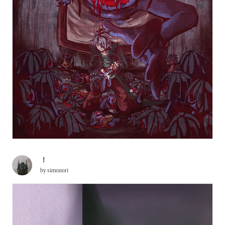
！
by
simonori