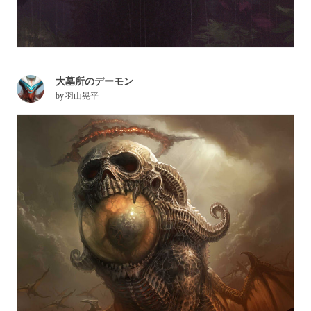
大墓所のデーモン
by
羽山晃平