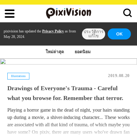
pixivision has updated the
Privacy Policy
as from
ประวัติการ
OK
แก้ไข
May 28, 2024.
ใหม่ล่าสุด
ยอดนิยม
2019.08.20
Illustrations
Drawings of Everyone's Trauma - Careful
what you browse for. Remember that terror.
Playing a horror game in the dead of night, your hairs standing
up during a movie, a shiver-inducing character... These works
are associated with all that kind of trauma, of which maybe you
have some? On pixiv, there are many users who've drawn fan