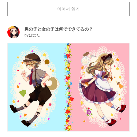
influenced by the cruel and humorous stories which still
이어서 읽기
stimulate the mind.
Today we are featuring illustrations of Mother Goose.
Enjoy!
男の子と女の子は何でできてるの？
by
ぽにた