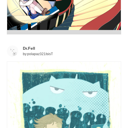
Dr.Fell
by
polapaz321IsisT