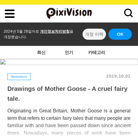
2024년 5월 28일자로
개인정보처리방침
을
개정 이력
OK
개정했습니다.
최신
인기
카테고리
2019.10.01
Illustrations
Drawings of Mother Goose - A cruel fairy
tale.
Originating in Great Britain, Mother Goose is a general
term that refers to certain fairy tales that many people are
familiar with and have been passed down since ancient
times. Nowadays, many pieces of work have been