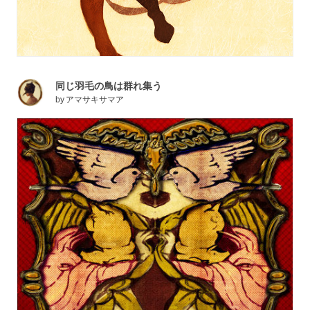
同じ羽毛の鳥は群れ集う
by
アマサキサマア