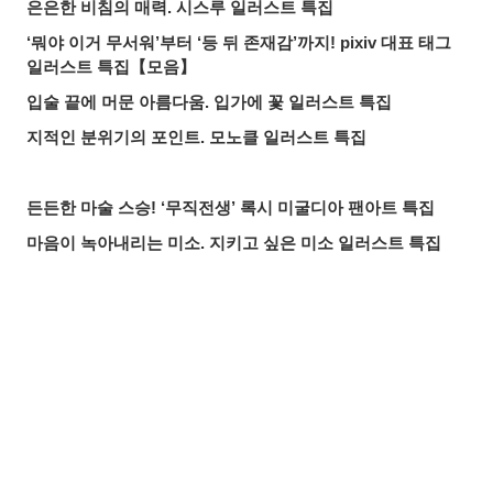
은은한 비침의 매력. 시스루 일러스트 특집
‘뭐야 이거 무서워’부터 ‘등 뒤 존재감’까지! pixiv 대표 태그
일러스트 특집【모음】
입술 끝에 머문 아름다움. 입가에 꽃 일러스트 특집
지적인 분위기의 포인트. 모노클 일러스트 특집
든든한 마술 스승! ‘무직전생’ 록시 미굴디아 팬아트 특집
마음이 녹아내리는 미소. 지키고 싶은 미소 일러스트 특집
붙잡을 것인가, 도망칠 것인가. 수많은 손 일러스트 특집
올여름 가장 핫한 기사는? 2026년 7월 pixivision 인기 기사
물속을 우아하게. 금붕어 일러스트 특집
공유하기
올리기
LINE 보내기
알록달록한 여름의 한 잔♡ 트로피컬 드링크 일러스트 특집
입가를 더욱 돋보이게. 애교점 일러스트 특집
언젠가의 추억. 청춘이 느껴지는 일러스트 특집
매일 꼼꼼하게! 양치질 일러스트 특집