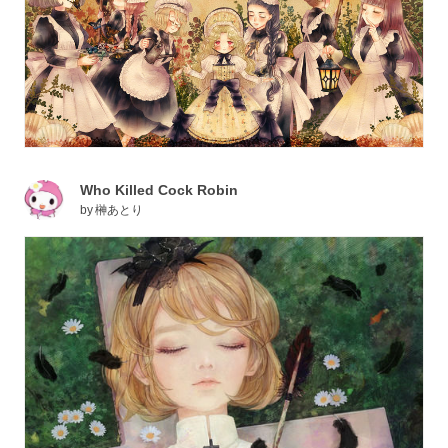
Who Killed Cock Robin
by
榊あとり