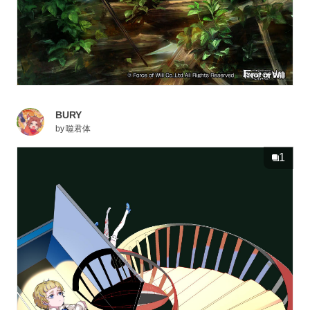
BURY
by
噬君体
1