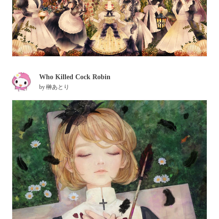
Who Killed Cock Robin
by
榊あとり