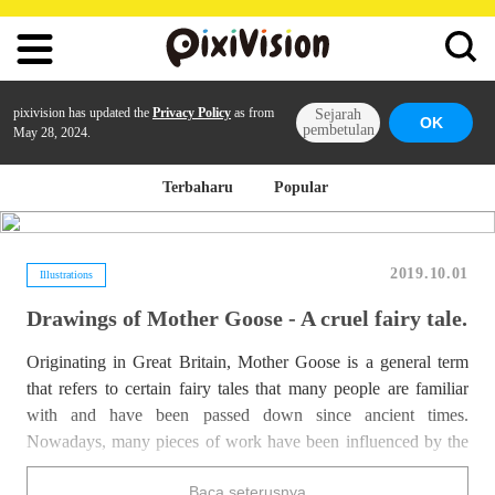
pixivision has updated the
Privacy Policy
as from
Sejarah
OK
pembetulan
May 28, 2024.
Terbaharu
Popular
2019.10.01
Illustrations
Drawings of Mother Goose - A cruel fairy tale.
Originating in Great Britain, Mother Goose is a general term
that refers to certain fairy tales that many people are familiar
with and have been passed down since ancient times.
Nowadays, many pieces of work have been influenced by the
cruel and humorous stories which still stimulate the mind.
Baca seterusnya
Today we are featuring illustrations of Mother Goose. Enjoy!