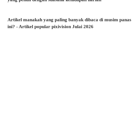
Artikel manakah yang paling banyak dibaca di musim panas
ini? - Artikel popular pixivision Julai 2026
Berenang dengan anggun - Koleksi ilustrasi ikan emas
Berwarna-warni dan menawan♡ Koleksi ilustrasi minuman
tropika
Pesona di sudut bibir - Koleksi ilustrasi tahi lalat di sekitar
mulut
Kenangan yang takkan dilupakan - Koleksi ilustrasi yang
membangkitkan nostalgia zaman remaja
Amalkan setiap hari! - Koleksi ilustrasi menggosok gigi
Berkibar ditiup angin - Koleksi ilustrasi rambut ekor kuda
Kelipan menyambar - Koleksi ilustrasi tahi bintang
Suasana yang memikat♡ Koleksi ilustrasi kolam renang
malam