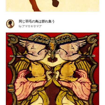
同じ羽毛の鳥は群れ集う
by
アマサキサマア