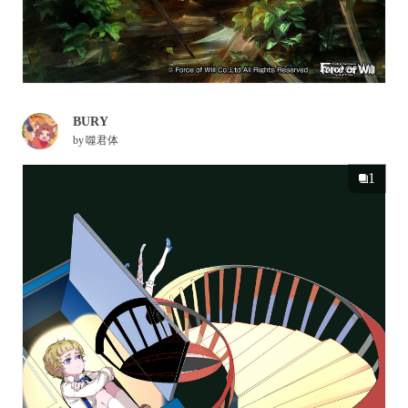
BURY
by
噬君体
1