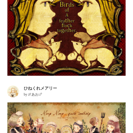
ひねくれメアリー
by
🍖あお🍗