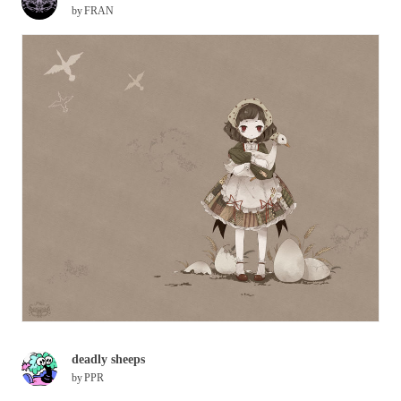
by
FRAN
deadly sheeps
by
PPR