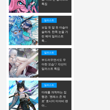
특집
일러스트
보일 듯 말 듯 아슬아
슬하게. 한쪽 눈을 가
린 헤어 일러스트
특...
일러스트
부드러우면서도 우
아한 모습♡ 각선미
일러스트 특집
일러스트
미래를 개척하는 집
행관. ‘젠레스 존 제
로’ 호시미 미야비 팬
아...