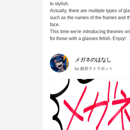
to stylish.
Actually, there are multiple types of g
such as the names of the frames and th
face.
This time we're introducing theories 
for those with a glasses fetish. Enjoy!
メガネのはなし
by
鯖井テトラポット