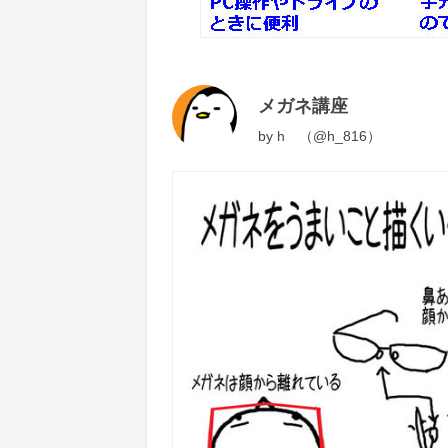
メガネ講座
by
h （@h_816）