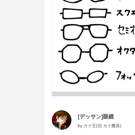
[デッサン]眼鏡
by
カイ壬(旧.カイ艦長)