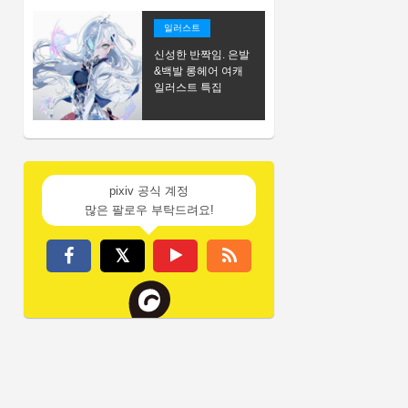
일러스트
신성한 반짝임. 은발
&백발 롱헤어 여캐
일러스트 특집
pixiv 공식 계정
많은 팔로우 부탁드려요!