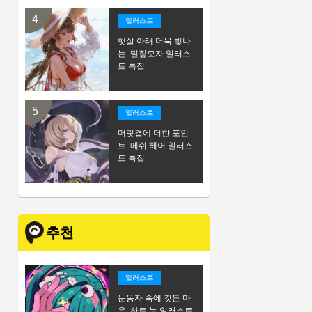
일러스트
햇살 아래 더욱 빛나
는. 밀짚모자 일러스
트 특집
일러스트
머릿결에 더한 포인
트. 메쉬 헤어 일러스
트 특집
추천
일러스트
눈동자 속에 깃든 마
음. 하트 눈 일러스트