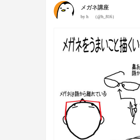
メガネ講座
by
h （@h_816）