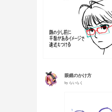
眼鏡のかけ方
by
らいらく