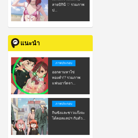
ลายบิกินี ♡ รวมภาพ
ป...
แนะนำ
ภาพประกอบ
ออกตามหาไข่
ทองคำ!? รวมภาพ
แฟนอาร์ตจา...
ภาพประกอบ
กินซังและชาวแก๊งจะ
ได้คอลแลปฯ กับตัว...