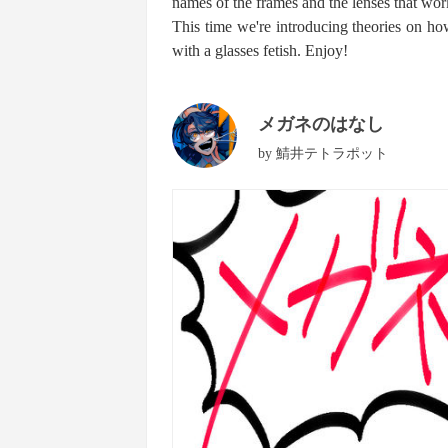
names of the frames and the lenses that work
This time we're introducing theories on h
with a glasses fetish. Enjoy!
メガネのはなし
by
鯖井テトラポット