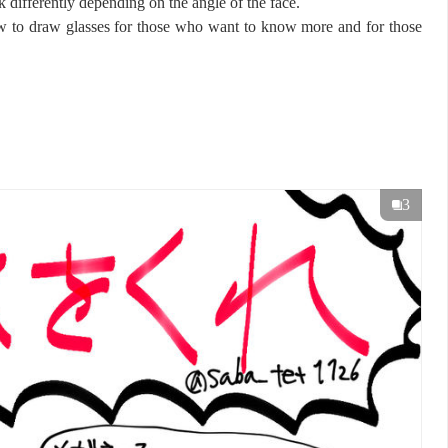
 differently depending on the angle of the face.
ow to draw glasses for those who want to know more and for those
3