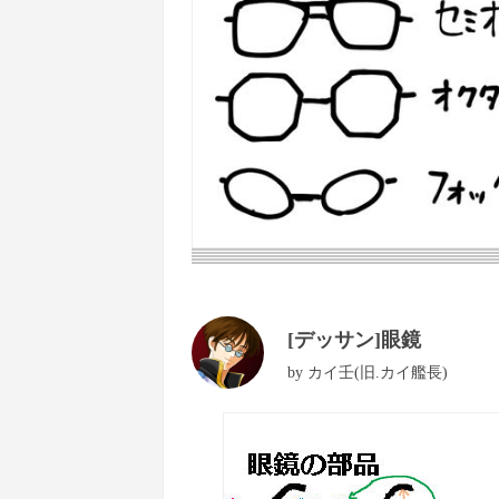
[デッサン]眼鏡
by
カイ壬(旧.カイ艦長)