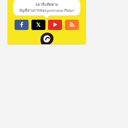
อย่าลืมติดตาม
บัญชีทางการของ pixivision กันนะ!