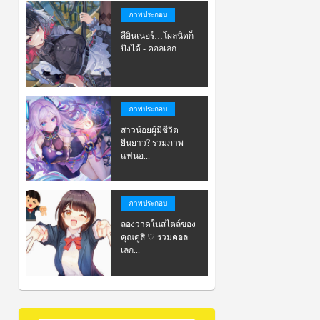
ภาพประกอบ
สีอินเนอร์…โผล่นิดก็
ปังได้ - คอลเลก...
ภาพประกอบ
สาวน้อยผู้มีชีวิต
ยืนยาว? รวมภาพ
แฟนอ...
ภาพประกอบ
ลองวาดในสไตล์ของ
คุณดูสิ ♡ รวมคอล
เลก...