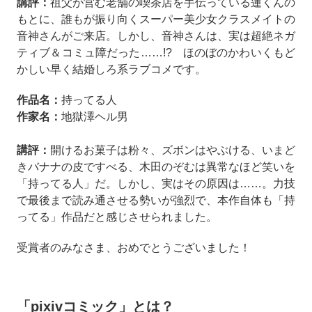
講評：
祖父が営む老舗の喫茶店を手伝っている蓮くんの
もとに、誰もが振り向くスーパー美少女クラスメイトの
音神さんがご来店。しかし、音神さんは、実は超絶ネガ
ティブ＆コミュ障だった……!? ほのぼのかわいくもど
かしい早く結婚しろ系ラブコメです。
作品名：
持ってる人
作家名：
地獄澤ヘル男
講評：
開けるお菓子は粉々、ズボンはやぶける、いまど
きバナナの皮ですべる、木田のぞむは異常なほど笑いを
「持ってる人」だ。しかし、実はその原因は……。力技
で最後まで読み通させる勢いが強烈で、本作自体も「持
ってる」作品だと感じさせられました。
受賞者のみなさま、おめでとうございました！
「pixivコミック」とは？