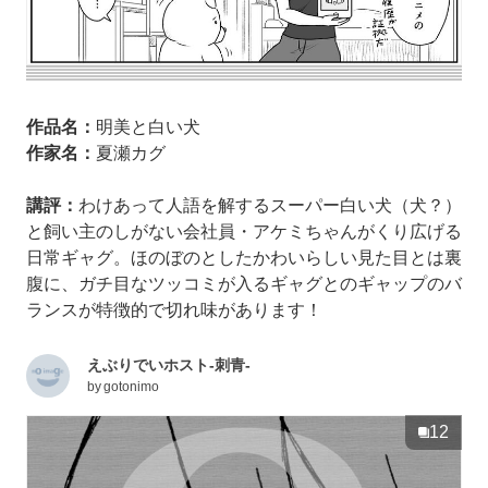
作品名：
明美と白い犬
作家名：
夏瀬カグ
講評：
わけあって人語を解するスーパー白い犬（犬？）
と飼い主のしがない会社員・アケミちゃんがくり広げる
日常ギャグ。ほのぼのとしたかわいらしい見た目とは裏
腹に、ガチ目なツッコミが入るギャグとのギャップのバ
ランスが特徴的で切れ味があります！
えぶりでいホスト-刺青-
by
gotonimo
12