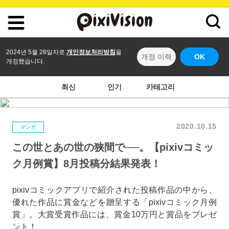
2024년 5월 28일자로
개인정보처리방침
을
개정 이력
OK
개정했습니다.
최신
인기
카테고리
2020.10.15
マンガ
この世とあの世の狭間で──。【pixivコミッ
ク月例賞】8月投稿分結果発表！
pixivコミックアプリで紹介された投稿作品の中から、
優れた作品に賞金などを贈呈する「pixivコミック月例
賞」。大賞受賞作品には、賞金10万円と賞品をプレゼ
ント！