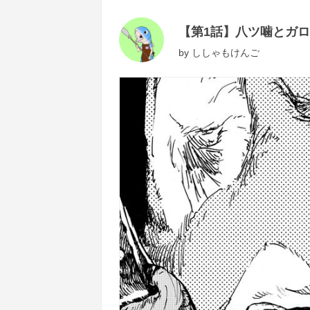
【第1話】八ツ噛とガロ
by
ししゃもけんご