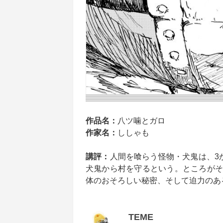
作品名：
八ツ噛とガロ
作家名：
ししゃも
講評：
人間を喰らう怪物・犬鬼は、3
犬鬼から村を守るという。ところがそ
体のおそろしい秘密、そして迫力のあ
TEME