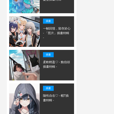
插畫
一幀回憶，留存於心
- 「照片」插畫特輯
-
插畫
柔軟輕盈♡ - 鮑伯頭
插畫特輯 -
插畫
隨性自在♡ - 帽T插
畫特輯 -