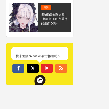
專訪
揭秘插畫創作過程！
- 插畫師Okku所重視
的創作心態 -
快來追蹤pixivision官方帳號吧〜！