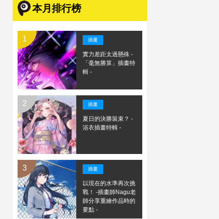
本月排行榜
插畫
實力差距太過懸殊 -
「毫無勝算」插畫特
輯 -
插畫
夏日的決勝裝束？ -
浴衣插畫特輯 -
插畫
以現在的水準再次挑
戰！ -插畫師Nagu老
師分享重繪作品時的
要點 -