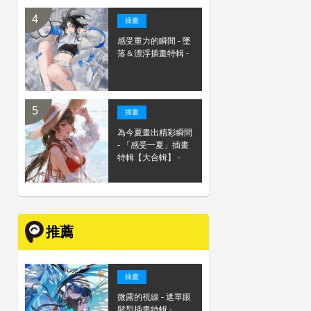
插畫
感受重力的瞬間 - 墜
落＆漂浮插畫特輯 -
插畫
為今夏畫出精彩瞬間
- 「感受一夏」插畫
特輯【大合輯】 -
推薦
插畫
微露的視線 - 遮單眼
髮型插畫特輯 -