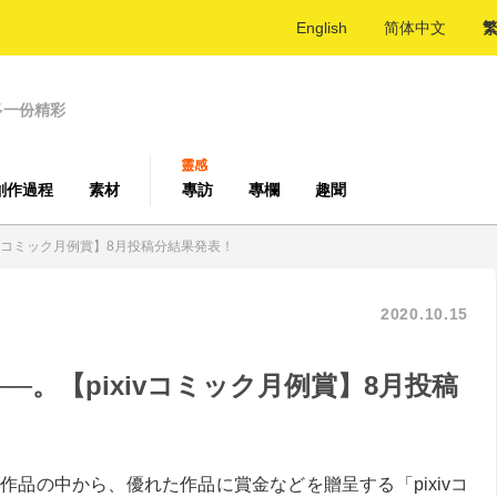
English
简体中文
多一份精彩
靈感
創作過程
素材
專訪
專欄
趣聞
ivコミック月例賞】8月投稿分結果発表！
2020.10.15
─。【pixivコミック月例賞】8月投稿
稿作品の中から、優れた作品に賞金などを贈呈する「pixivコ