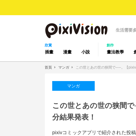
生活需要
欣賞
創作
插畫
漫畫
小說
畫法教學
首頁
マンガ
この世とあの世の狭間で──。【pix
マンガ
この世とあの世の狭間で─
分結果発表！
pixivコミックアプリで紹介された投