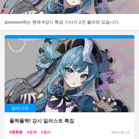
pixivision에는 현재 #강시 특집 기사가 2건 올라와 있습니다.
일러스트
폴짝폴짝! 강시 일러스트 특집
중화풍
요괴
강시
2026.01.21