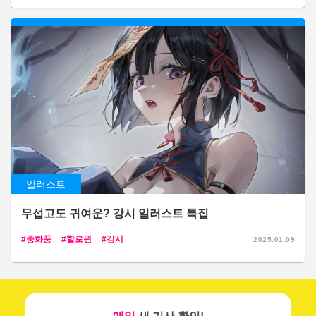
일러스트
무섭고도 귀여운? 강시 일러스트 특집
중화풍
할로윈
강시
2025.01.09