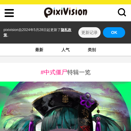
pixivision自2024年5月28日起更新了
隐私政
更新记录
OK
策
。
最新
人气
类别
#中式僵尸
特辑一览