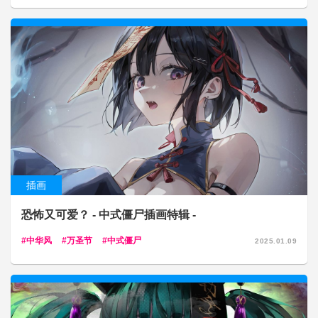
插画
恐怖又可爱？ - 中式僵尸插画特辑 -
中华风
万圣节
中式僵尸
2025.01.09