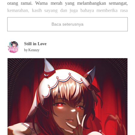
orang ramai. Warna merah yang melambangkan semangat,
kemarahan, kasih sayang dan juga bahaya memberika rasa
tegang serta kehadiran yangkuat dalam sesuatu karya.
Baca seterusnya
Kali ini, kami telah membawakan ilustrasi yang menonjolkan
warna merah sebagai elemen utama. Nikmatilah!
Still in Love
by
Kennzy