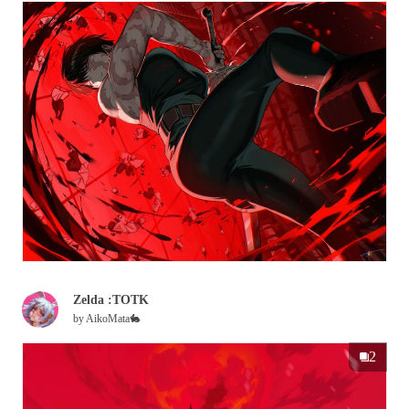
Zelda :TOTK
by
AikoMata🐇
2