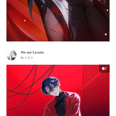
We are Lycoris
by
ミナト
5