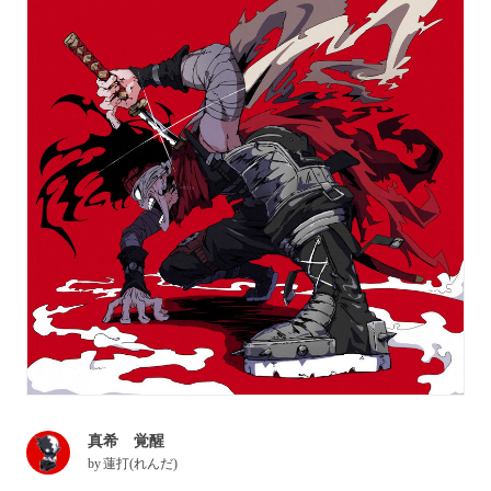
真希 覚醒
by
蓮打(れんだ)