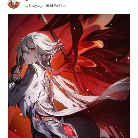
by
Genyaky土曜日西ひ36b