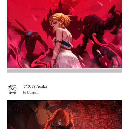
アスカ Asuka
by
Dolgom