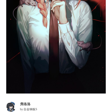
弗洛洛
by
合金钢板S