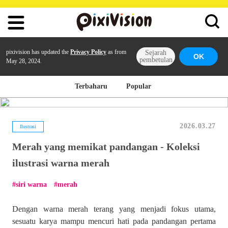
pixivision has updated the
Privacy Policy
as from
Sejarah
OK
pembetulan
May 28, 2024.
Terbaharu
Popular
2026.03.27
Ilustrasi
Merah yang memikat pandangan - Koleksi
ilustrasi warna merah
siri warna
merah
Dengan warna merah terang yang menjadi fokus utama,
sesuatu karya mampu mencuri hati pada pandangan pertama