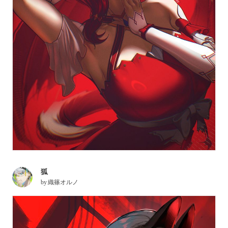
狐
by
織篠オルノ