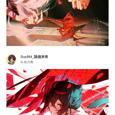
Day094_隐德来希
by
松川离