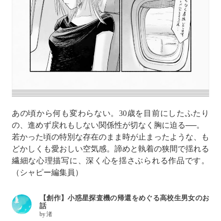
あの頃から何も変わらない。30歳を目前にしたふたり
の、進めず戻れもしない関係性が切なく胸に迫る──。
若かった頃の特別な存在のまま時が止まったような、も
どかしくも愛おしい空気感。諦めと執着の狭間で揺れる
繊細な心理描写に、深く心を揺さぶられる作品です。
（シャピー編集員）
【創作】小惑星探査機の帰還をめぐる高校生男女のお
話
by
渚