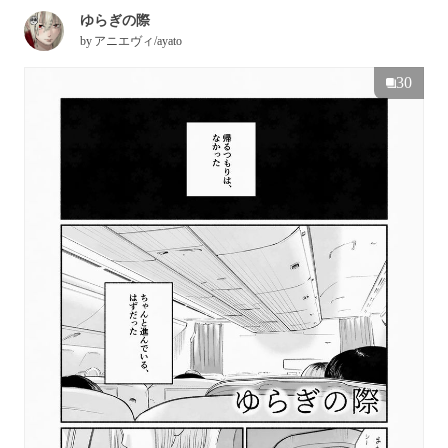
ゆらぎの際
by
アニエヴィ/ayato
30