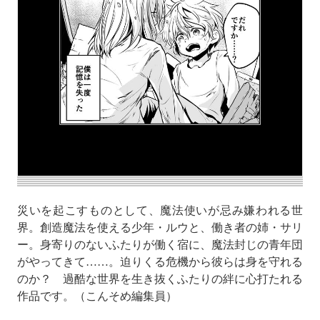
災いを起こすものとして、魔法使いが忌み嫌われる世
界。創造魔法を使える少年・ルウと、働き者の姉・サリ
ー。身寄りのないふたりが働く宿に、魔法封じの青年団
がやってきて……。迫りくる危機から彼らは身を守れる
のか？ 過酷な世界を生き抜くふたりの絆に心打たれる
作品です。（こんそめ編集員）