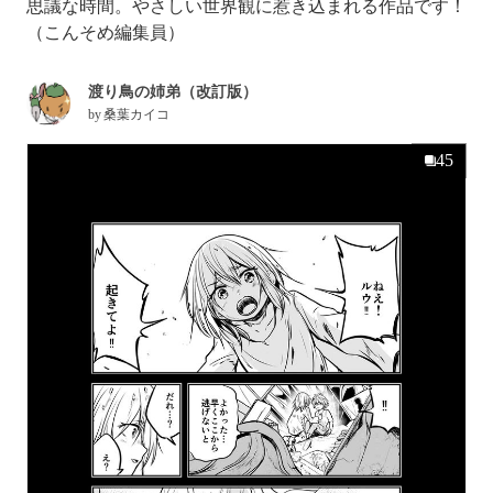
思議な時間。やさしい世界観に惹き込まれる作品です！
（こんそめ編集員）
渡り鳥の姉弟（改訂版）
by
桑葉カイコ
45