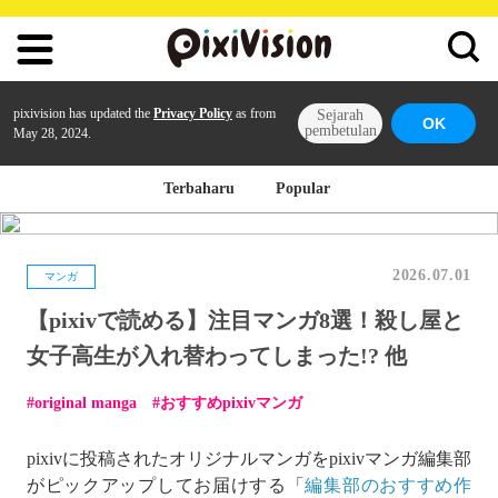
pixivision has updated the
Privacy Policy
as from
Sejarah
OK
pembetulan
May 28, 2024.
Terbaharu
Popular
2026.07.01
マンガ
【pixivで読める】注目マンガ8選！殺し屋と
女子高生が入れ替わってしまった!? 他
original manga
おすすめpixivマンガ
pixivに投稿されたオリジナルマンガをpixivマンガ編集部
がピックアップしてお届けする「
編集部のおすすめ作