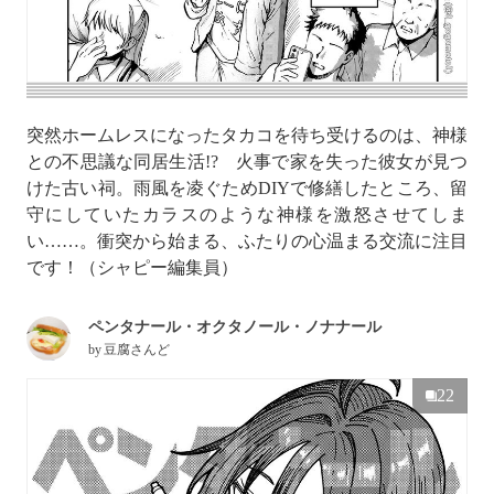
突然ホームレスになったタカコを待ち受けるのは、神様
との不思議な同居生活!? 火事で家を失った彼女が見つ
けた古い祠。雨風を凌ぐためDIYで修繕したところ、留
守にしていたカラスのような神様を激怒させてしま
い……。衝突から始まる、ふたりの心温まる交流に注目
です！（シャピー編集員）
ペンタナール・オクタノール・ノナナール
by
豆腐さんど
22