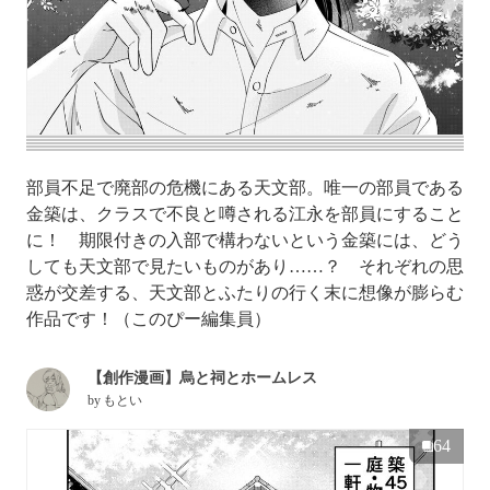
部員不足で廃部の危機にある天文部。唯一の部員である
金築は、クラスで不良と噂される江永を部員にすること
に！ 期限付きの入部で構わないという金築には、どう
しても天文部で見たいものがあり……？ それぞれの思
惑が交差する、天文部とふたりの行く末に想像が膨らむ
作品です！（このぴー編集員）
【創作漫画】烏と祠とホームレス
by
もとい
64