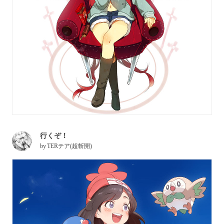
行くぞ！
by
TERテア(超斬開)