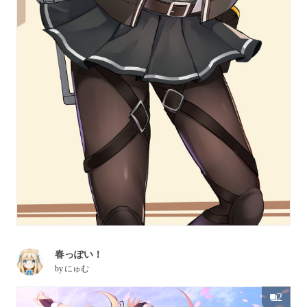
春っぽい！
by
にゅむ
2