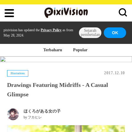
pixivision has updated the
Privacy Policy
as from
Sejarah
OK
pembetulan
May 28, 2024.
Terbaharu
Popular
2017.12.10
Illustrations
Drawings Featuring Midriffs - A Casual
Glimpse
ほくろがある女の子
by
フカヒレ