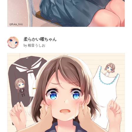
柔らかい曜ちゃん
by
相音うしお