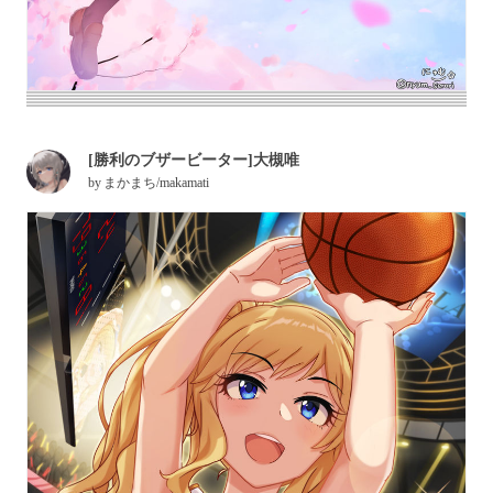
[勝利のブザービーター]大槻唯
by
まかまち/makamati