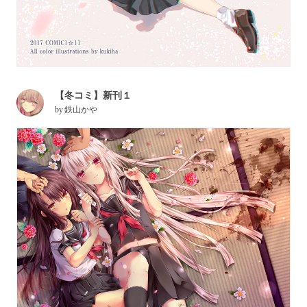
【冬コミ】新刊１
by
鉄山かや