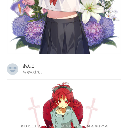
あんこ
by
ゆのまち。