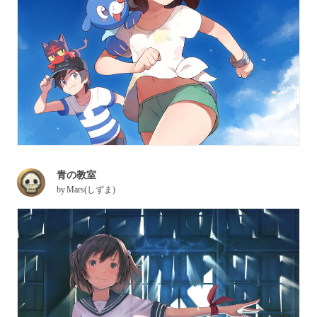
青の教室
by
Mars(しずま)