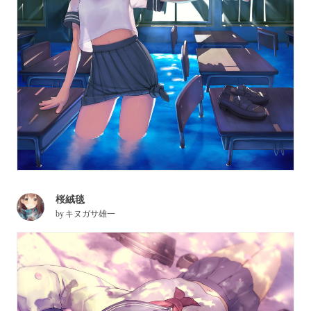
桜絨毯
by
キヌガサ雄一