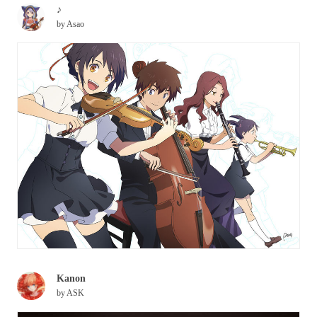
♪
by
Asao
Kanon
by
ASK