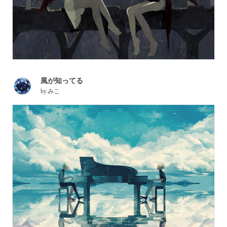
風が知ってる
by
みこ