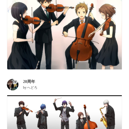
20周年
by
へどろ