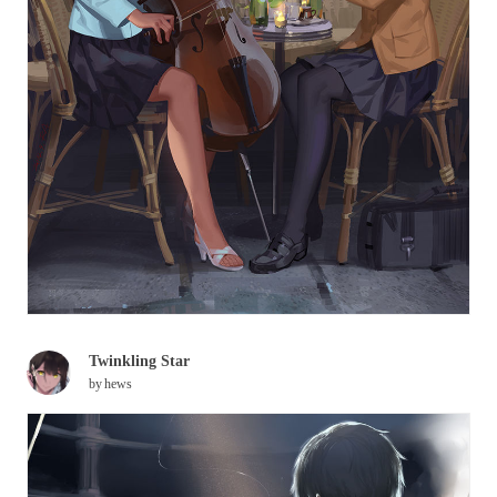
Twinkling Star
by
hews