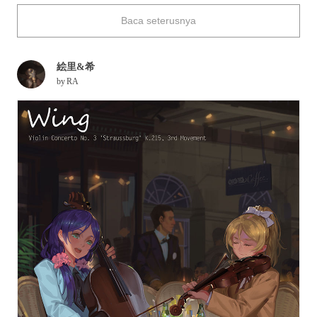
ensemble the moment your favorite sound combines with
Baca seterusnya
someone else's favorite sound.
This time we are featuring illustrations of various ensembles.
Enjoy!
絵里&希
by
RA