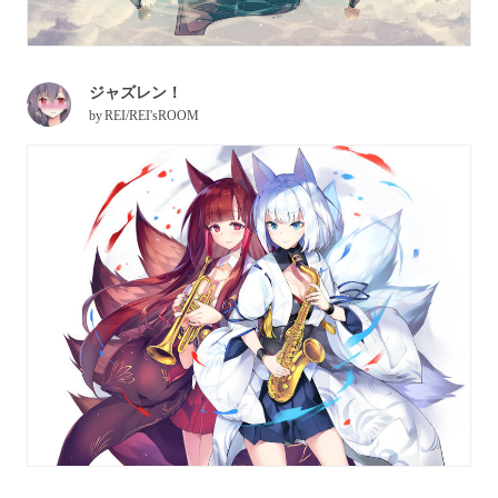
ジャズレン！
by
REI/REI'sROOM