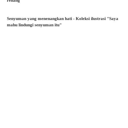
renang
Senyuman yang menenangkan hati - Koleksi ilustrasi "Saya
mahu lindungi senyuman itu"
Minta, atau lari? - Koleksi ilustrasi tangan yang tidak
terhitung jumlah
Artikel manakah yang paling banyak dibaca di musim panas
ini? - Artikel popular pixivision Julai 2026
Berenang dengan anggun - Koleksi ilustrasi ikan emas
Berwarna-warni dan menawan♡ Koleksi ilustrasi minuman
tropika
Pesona di sudut bibir - Koleksi ilustrasi tahi lalat di sekitar
mulut
Kenangan yang takkan dilupakan - Koleksi ilustrasi yang
membangkitkan nostalgia zaman remaja
Amalkan setiap hari! - Koleksi ilustrasi menggosok gigi