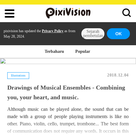
pixivision has updated the
Privacy Policy
as from
Sejarah
OK
pembetulan
May 28, 2024.
Terbaharu
Popular
2018.12.04
Illustrations
Drawings of Musical Ensembles - Combining
you, your heart, and music.
Although music can be played alone, the sound that can be
made with a group of people playing instruments is like no
other. Piano, violin, cello, trumpet, trombone... The best form
of communication does not require any words. It occurs in this