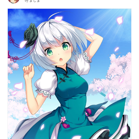
by
ましま