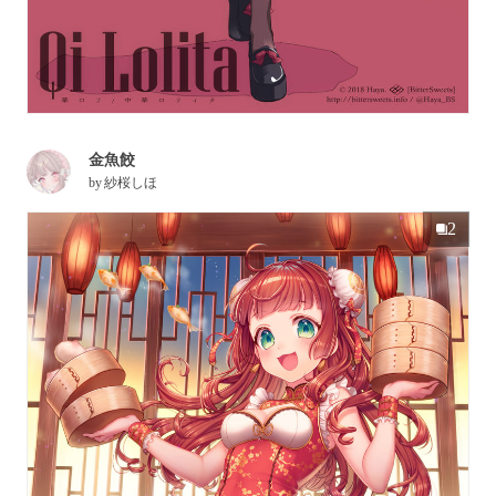
金魚餃
by
紗桜しほ
2