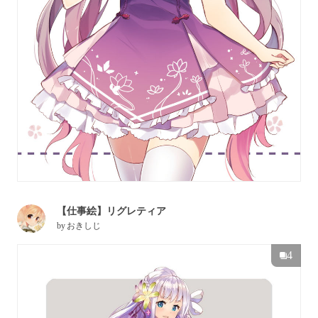
【仕事絵】リグレティア
by
おきしじ
4