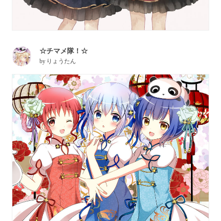
☆チマメ隊！☆
by
りょうたん