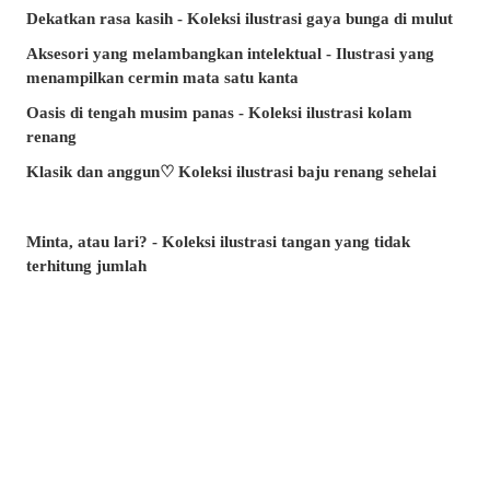
Dekatkan rasa kasih - Koleksi ilustrasi gaya bunga di mulut
Aksesori yang melambangkan intelektual - Ilustrasi yang
menampilkan cermin mata satu kanta
Oasis di tengah musim panas - Koleksi ilustrasi kolam
renang
Klasik dan anggun♡ Koleksi ilustrasi baju renang sehelai
Minta, atau lari? - Koleksi ilustrasi tangan yang tidak
terhitung jumlah
Artikel manakah yang paling banyak dibaca di musim panas
ini? - Artikel popular pixivision Julai 2026
Berenang dengan anggun - Koleksi ilustrasi ikan emas
Berwarna-warni dan menawan♡ Koleksi ilustrasi minuman
tropika
Pesona di sudut bibir - Koleksi ilustrasi tahi lalat di sekitar
mulut