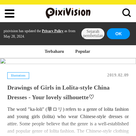
pixivision has updated the
Privacy Policy
as from
Sejarah
OK
pembetulan
May 28, 2024.
Terbaharu
Popular
2019.02.09
Illustrations
Drawings of Girls in Lolita-style China
Dresses - Your lovely silhouette♡
The word "ka-loli" (華ロリ) refers to a genre of lolita fashion
and young girls (lolita) who wear Chinese-style dresses or
attire. Some people believe that the genre is a well-established
and popular genre of lolita fashion. The Chinese-style clothing