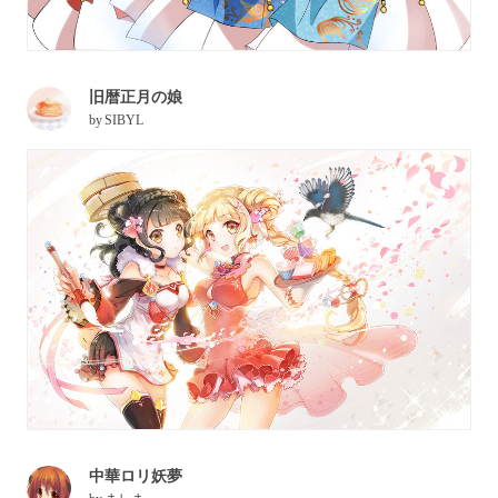
旧暦正月の娘
by
SIBYL
中華ロリ妖夢