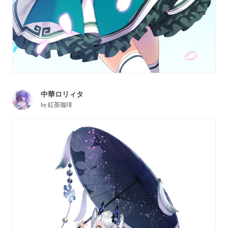
中華ロリィタ
by
紅茶珈琲