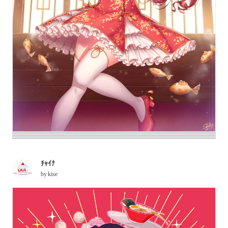
ﾁｬｲﾅ
by
kise