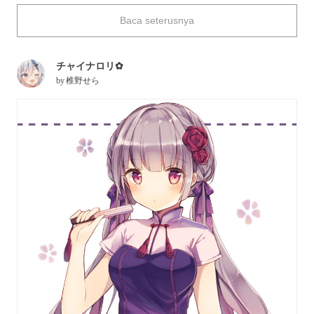
articles in this fashion genre are often decorated with
Baca seterusnya
voluminous frills which make them resemble lovely flowers in
full bloom. Anyone would be fascinated by them!
Today we are featuring illustrations of young girls in lolita-style
チャイナロリ✿
China dresses. Please enjoy!
by
椎野せら