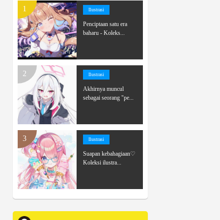
Ilustrasi
Penciptaan satu era
baharu - Koleks...
Ilustrasi
Akhirnya muncul
sebagai seorang "pe...
Ilustrasi
Suapan kebahagiaan♡
Koleksi ilustra...