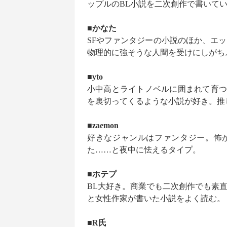
ップルのBL小説を二次創作で書いて
■かなた
SFやファンタジーの小説のほか、エ
物理的に強そうな人間を受けにしがち
■yto
小中高とライトノベルに囲まれて育つ
を裏切ってくるような小説が好き。推
■zaemon
好きなジャンルはファンタジー。怖
た……と夜中に怯えるタイプ。
■ホテプ
BL大好き。商業でも二次創作でも素
と女性作家が書いた小説をよく読む。
■R氏