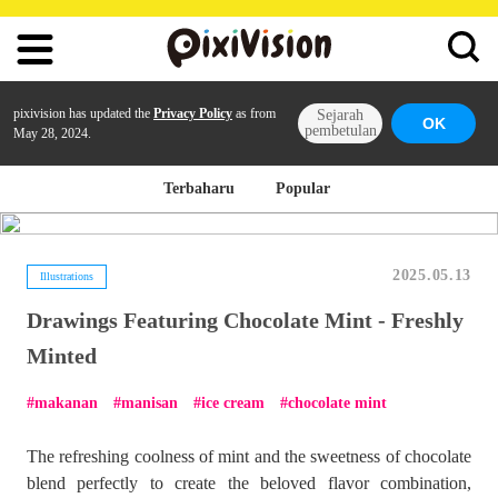
pixivision has updated the
Privacy Policy
as from
Sejarah
OK
pembetulan
May 28, 2024.
Terbaharu
Popular
2025.05.13
Illustrations
Drawings Featuring Chocolate Mint - Freshly
Minted
makanan
manisan
ice cream
chocolate mint
The refreshing coolness of mint and the sweetness of chocolate
blend perfectly to create the beloved flavor combination,