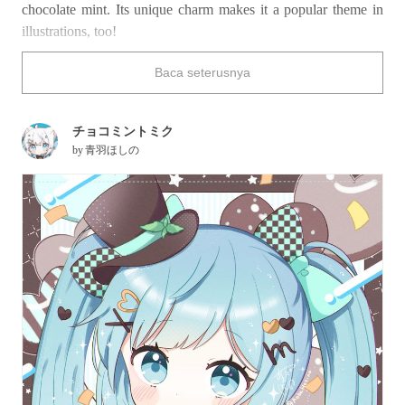
chocolate mint. Its unique charm makes it a popular theme in
illustrations, too!
Baca seterusnya
Enjoy a refreshing treat with this collection of illustrations
featuring chocolate mint motifs.
チョコミントミク
by
青羽ほしの