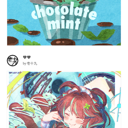
💚💙
by
壱十九