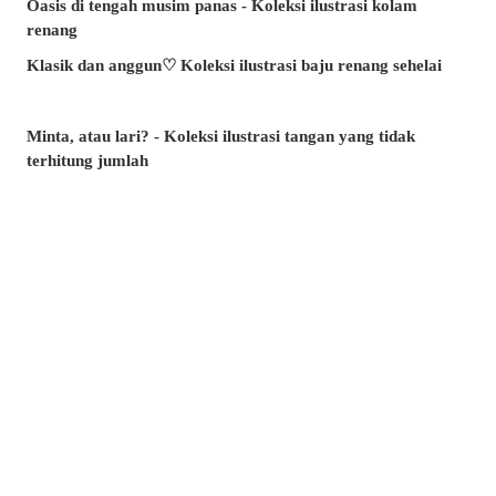
Oasis di tengah musim panas - Koleksi ilustrasi kolam
renang
Klasik dan anggun♡ Koleksi ilustrasi baju renang sehelai
Minta, atau lari? - Koleksi ilustrasi tangan yang tidak
terhitung jumlah
Artikel manakah yang paling banyak dibaca di musim panas
ini? - Artikel popular pixivision Julai 2026
Berenang dengan anggun - Koleksi ilustrasi ikan emas
Berwarna-warni dan menawan♡ Koleksi ilustrasi minuman
tropika
Pesona di sudut bibir - Koleksi ilustrasi tahi lalat di sekitar
mulut
Kenangan yang takkan dilupakan - Koleksi ilustrasi yang
membangkitkan nostalgia zaman remaja
Amalkan setiap hari! - Koleksi ilustrasi menggosok gigi