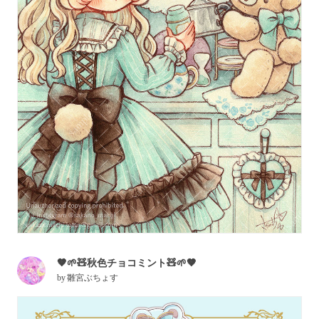
🤎🌱🧸秋色チョコミント🧸🌱🤎
by
雛宮ぶちょす