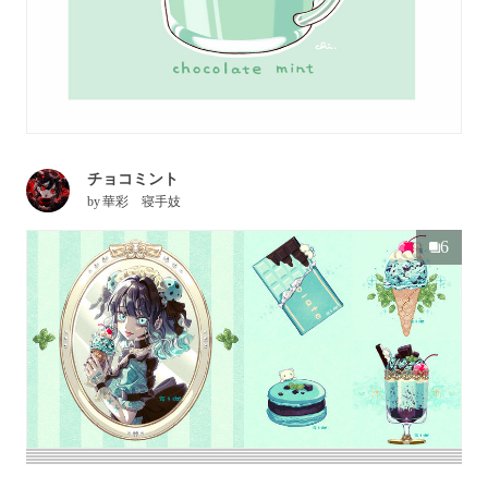
チョコミント
by
華彩 寝手妓
6