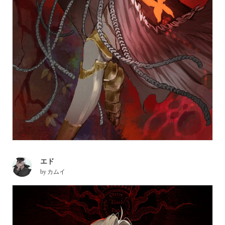
エド
by
カムイ