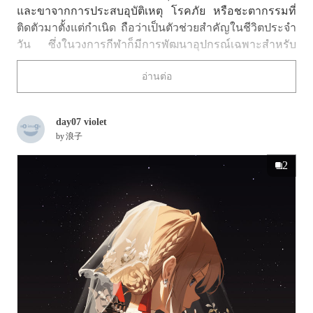
และขาจากการประสบอุบัติเหตุ โรคภัย หรือชะตากรรมที่
ติดตัวมาตั้งแต่กำเนิด ถือว่าเป็นตัวช่วยสำคัญในชีวิตประจำ
วัน ซึ่งในวงการกีฬาก็มีการพัฒนาอุปกรณ์เฉพาะสำหรับ
กีฬาแต่ละประเภทด้วย ส่วนในโลกของอิลลัสเตชัน
อ่านต่อ
นอกจากความเท่ของกลไกที่ละเอียดแล้ว ยังมีดีไซน์ที่โดด
เด่น รวมถึงลูกเล่นพิเศษแบบงานสร้างสรรค์ ทำให้มีการนำ
เสนอออกมาได้หลากหลายรูปแบบ
day07 violet
by
浪子
ครั้งนี้ เราได้คัดรวมภาพประกอบแขนกลและขากลมาให้
แล้ว ลองชมกันได้เลย!
2