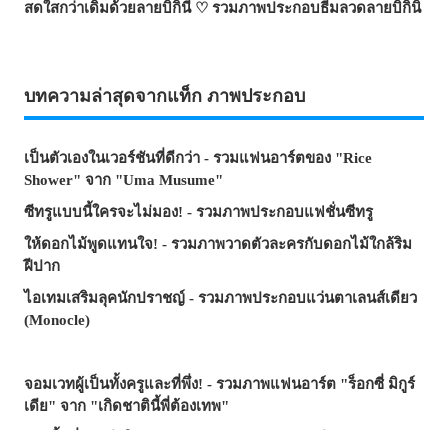
สดใสกว่าเดิมด้วยลายบิกินี ♡ รวมภาพประกอบธีมลวดลายบิกินิ
บทความล่าสุดจากแท็ก ภาพประกอบ
เป็นตัวเองในเวอร์ชันที่ดีกว่า - รวมแฟนอาร์ตของ "Rice
Shower" จาก "Uma Musume"
ซีทรูแบบนี้ใครจะไม่มอง! - รวมภาพประกอบแฟชั่นซีทรู
ให้ดอกไม้พูดแทนใจ! - รวมภาพวาดตัวละครกับดอกไม้ใกล้ริม
ฝีปาก
ไอเทมเสริมลุคนักปราชญ์ - รวมภาพประกอบแว่นตาเลนส์เดียว
(Monocle)
จอมเวทผู้เป็นทั้งครูและที่พึ่ง! - รวมภาพแฟนอาร์ต "ร็อกซี่ มิกูร์
เดีย" จาก "เกิดชาตินี้พี่ต้องเทพ"
รอยยิ้มที่ช่วยฮีลใจ - บทความรวมภาพประกอบธีม "อยาก