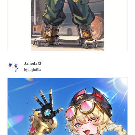
Jahoda🎨
by
LightRia