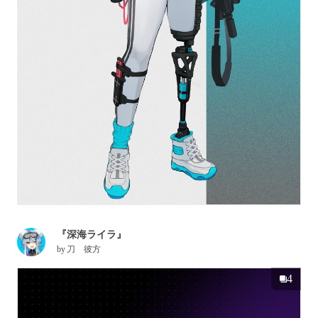
『深海ライラ』
by
刀 彼方
4