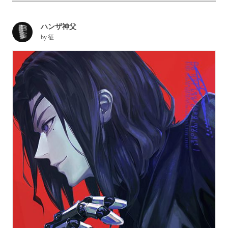
ハンザ神父
by
征