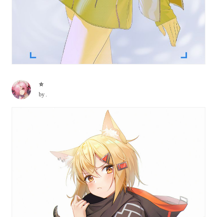
⭐
by
.