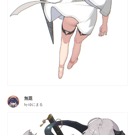
無題
by
ゆにまる