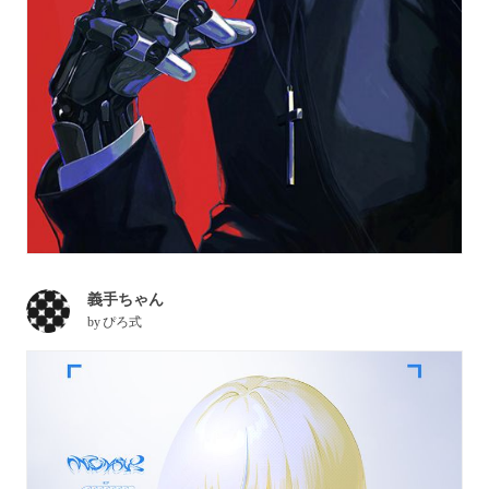
義手ちゃん
by
ぴろ式