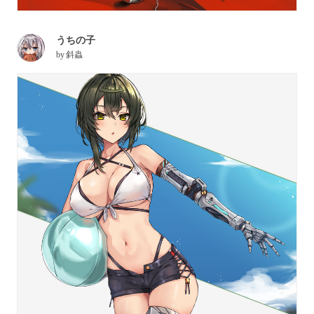
うちの子
by
斜蟲