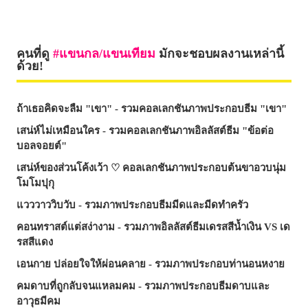
คนที่ดู
แขนกล/แขนเทียม
มักจะชอบผลงานเหล่านี้
ด้วย!
ถ้าเธอคิดจะลืม "เขา" - รวมคอลเลกชันภาพประกอบธีม "เขา"
เสน่ห์ไม่เหมือนใคร - รวมคอลเลกชันภาพอิลลัสต์ธีม "ข้อต่อ
บอลจอยต์"
เสน่ห์ของส่วนโค้งเว้า ♡ คอลเลกชันภาพประกอบต้นขาอวบนุ่ม
โมโมปุกุ
แวววาววิบวับ - รวมภาพประกอบธีมมีดและมีดทำครัว
คอนทราสต์แต่สง่างาม - รวมภาพอิลลัสต์ธีมเดรสสีน้ำเงิน VS เด
รสสีแดง
เอนกาย ปล่อยใจให้ผ่อนคลาย - รวมภาพประกอบท่านอนหงาย
คมดาบที่ถูกลับจนแหลมคม - รวมภาพประกอบธีมดาบและ
อาวุธมีคม