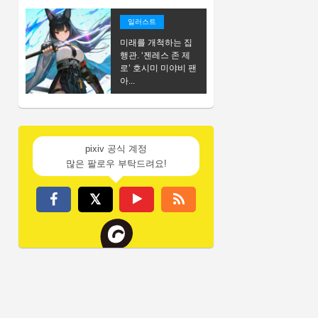
일러스트
미래를 개척하는 집
행관. ‘젠레스 존 제
로’ 호시미 미야비 팬
아...
pixiv 공식 계정
많은 팔로우 부탁드려요!