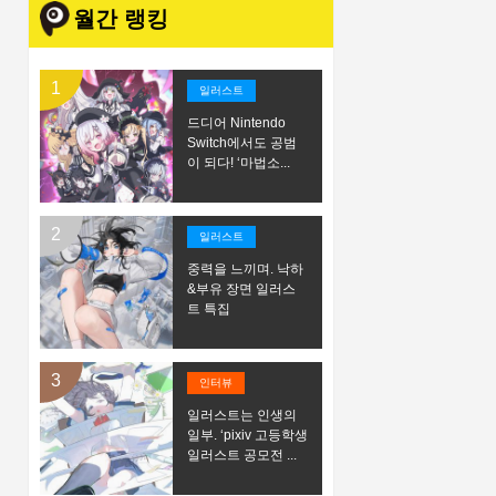
월간 랭킹
일러스트
드디어 Nintendo
Switch에서도 공범
이 되다! ‘마법소...
일러스트
중력을 느끼며. 낙하
&부유 장면 일러스
트 특집
인터뷰
일러스트는 인생의
일부. ‘pixiv 고등학생
일러스트 공모전 ...