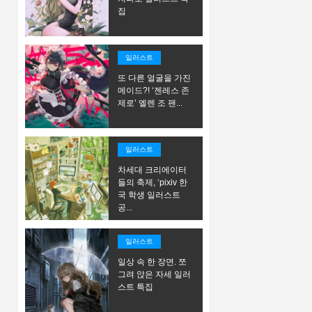
집
일러스트
또 다른 얼굴을 가진
메이드?! ‘젠레스 존
제로’ 엘렌 조 팬...
일러스트
차세대 크리에이터
들의 축제, ‘pixiv 한
국 학생 일러스트
공...
일러스트
일상 속 한 장면. 쪼
그려 앉은 자세 일러
스트 특집