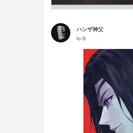
ハンザ神父
by
征