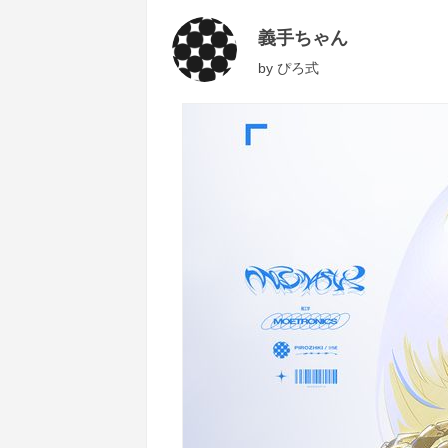
義手ちゃん
by
ぴろ式