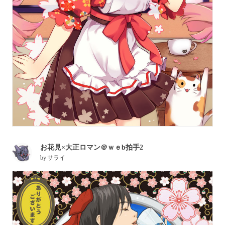
お花見×大正ロマン＠ｗｅb拍手2
by
サライ