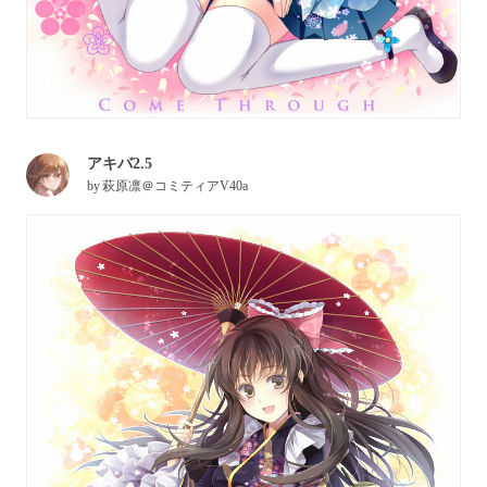
アキバ2.5
by
萩原凛＠コミティアV40a