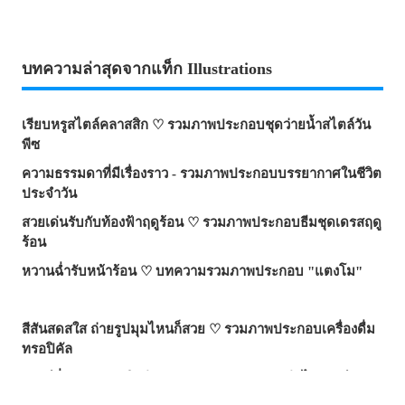
บทความล่าสุดจากแท็ก Illustrations
เรียบหรูสไตล์คลาสสิก ♡ รวมภาพประกอบชุดว่ายน้ำสไตล์วัน
พีซ
ความธรรมดาที่มีเรื่องราว - รวมภาพประกอบบรรยากาศในชีวิต
ประจำวัน
สวยเด่นรับกับท้องฟ้าฤดูร้อน ♡ รวมภาพประกอบธีมชุดเดรสฤดู
ร้อน
หวานฉ่ำรับหน้าร้อน ♡ บทความรวมภาพประกอบ "แตงโม"
สีสันสดสใส ถ่ายรูปมุมไหนก็สวย ♡ รวมภาพประกอบเครื่องดื่ม
ทรอปิคัล
เสน่ห์ที่ซ่อนอยู่ตรงริมฝีปาก - รวมภาพประกอบธีมไฝเสน่ห์