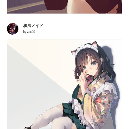
和風メイド
by
zen99