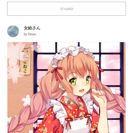
“working women” category. During modern times, since the
อ่านต่อ
genre of the cafes in Japan changed quite a lot, the jokyu figure
started to disappear, although this cute retro style is still popular.
Today we collected a series of illustrations portraying jokyu,
女給さん
neat and fashionable working women. Enjoy!
by
Straw