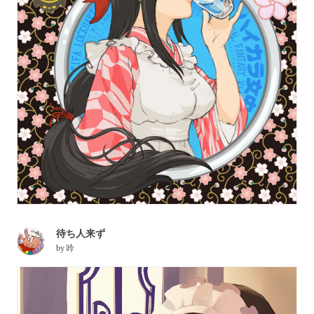
待ち人来ず
by
吟