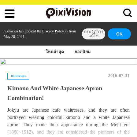
pixivision has updated the
Privacy Policy
as from
ประวัติการ
OK
แก้ไข
May 28, 2024.
ใหม่ล่าสุด
ยอดนิยม
2016.07.31
Illustrations
Kimono And White Japanese Apron
Combination!
Jokyu are Japanese cafe waitresses, and they are often
portrayed wearing colorful kimono and a white Japanese
apron. They made their appearance during the Meiji era
(1868~1912), and they are considered the pioneers of the