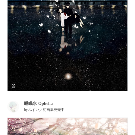
睡眠水-Ophelia-
by
ふすい／初画集発売中