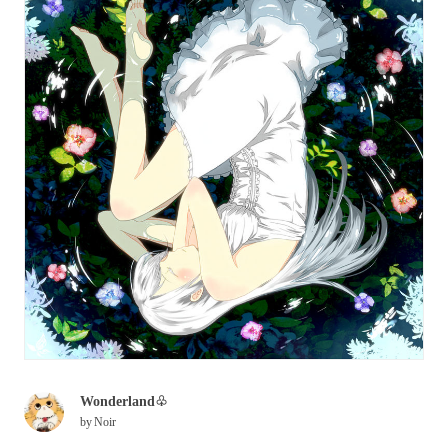
Wonderland♧
by
Noir