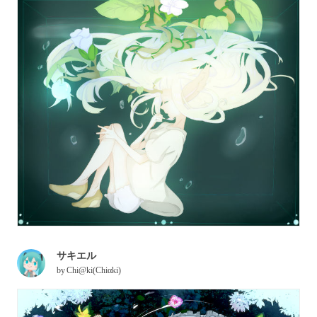
サキエル
by
Chi@ki(Chiαki)