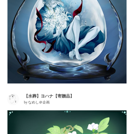
【水葬】ヨハナ【寄贈品】
by
なめし＠企画