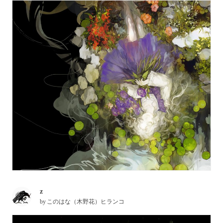
z
by
このはな（木野花）ヒランコ