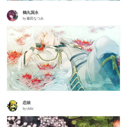
鶴丸国永
by
藤田なつみ
恋娘
by
chibi