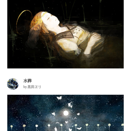
水葬
by
黒田ヱリ