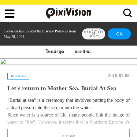
pixivision has updated the
Privacy Policy
as from
ประวัติการ
OK
แก้ไข
May 28, 2024.
ใหม่ล่าสุด
ยอดนิยม
2018.01.08
Illustrations
Let's return to Mother Sea. Burial At Sea
"Burial at sea" is a ceremony that involves putting the body of
a dead person into the sea, or into the water.
Since water is a source of life, many people link the image of
water to "life". However, it seems that in Northern Europe it's
fairly common to bury people at sea to wish them a peaceful
อ่านต่อ
resurrection thanks to the eternal flowing water. One of the