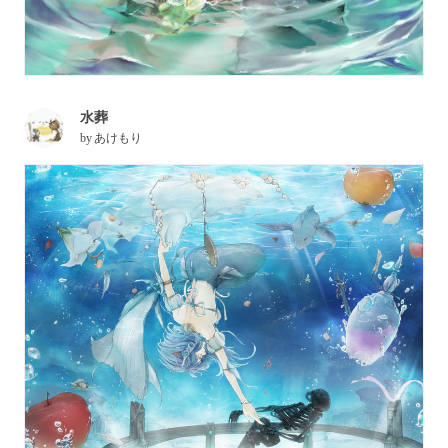
水葬
by
あけもり