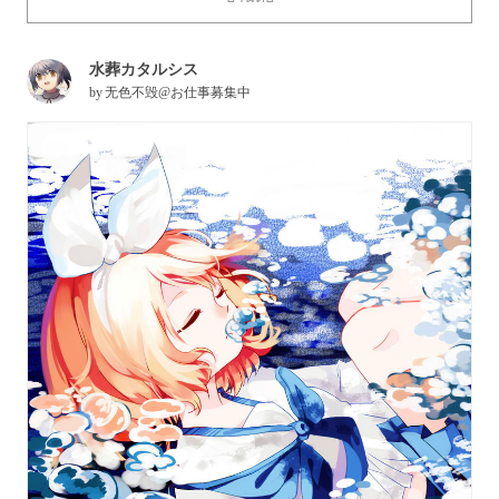
most famous depictions of burial at sea is "Ophelia" by Millet,
which portrays a scene from Shakespeare's "Hamlet". The
水葬カタルシス
burial is drawn as a solemn and very delicate moment.
by
无色不毁@お仕事募集中
Today we feature beautiful illustrations depicting burial at sea,
that will make you look at your existence with a little bit of
sadness. Enjoy!