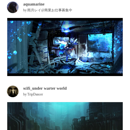
aquamarine
by
雨月レイ@商業お仕事募集中
scifi_under warter world
by
TripDancer