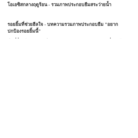
โอเอซิสกลางฤดูร้อน - รวมภาพประกอบธีมสระว่ายน้ำ
รอยยิ้มที่ช่วยฮีลใจ - บทความรวมภาพประกอบธีม "อยาก
ปกป้องรอยยิ้มนี้"
มือที่ยื่นเข้ามา...คำเชิญ? กับดัก? - รวมภาพประกอบที่รายล้อม
ไปด้วยมือ
ซัมเมอร์นี้...บทความไหนฮิตสุด? - บทความยอดนิยมบน
pixivision ประจำเดือนกรกฎาคม 2026
ความงามที่แหวกว่ายในภาพ! - รวมภาพประกอบธีมปลาทอง
สีสันสดสใส ถ่ายรูปมุมไหนก็สวย ♡ รวมภาพประกอบเครื่องดื่ม
ทรอปิคัล
เสน่ห์ที่ซ่อนอยู่ตรงริมฝีปาก - รวมภาพประกอบธีมไฝเสน่ห์
วันวานยังหวานอยู่ - รวมภาพประกอบที่อบอวลไปด้วยกลิ่นอาย
ของวัยรุ่น
อย่าลืมแปรงฟันทุกวันนะ! - รวมภาพประกอบฉากแปรงฟัน
พลิ้วไหวไปกับสายลม - รวมภาพประกอบผมหางม้า (Ponytail)