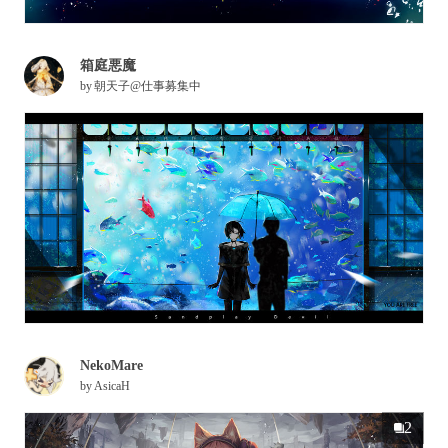
箱庭悪魔
by
朝天子@仕事募集中
NekoMare
by
AsicaH
2