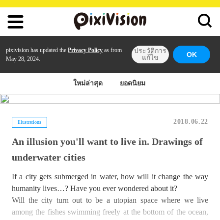
pixivision has updated the
Privacy Policy
as from
ประวัติการ
OK
แก้ไข
May 28, 2024.
ใหม่ล่าสุด
ยอดนิยม
2018.06.22
Illustrations
An illusion you'll want to live in. Drawings of
underwater cities
If a city gets submerged in water, how will it change the way
humanity lives…? Have you ever wondered about it?
Will the city turn out to be a utopian space where we live
among the fishes swimming freely at the bottom of the ocean,