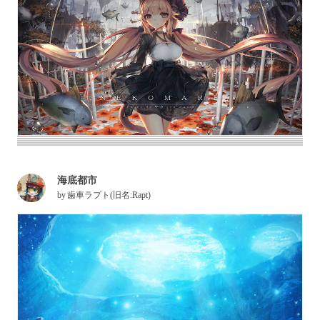
海底都市
by
歯車ラプト(旧名:Rapt)