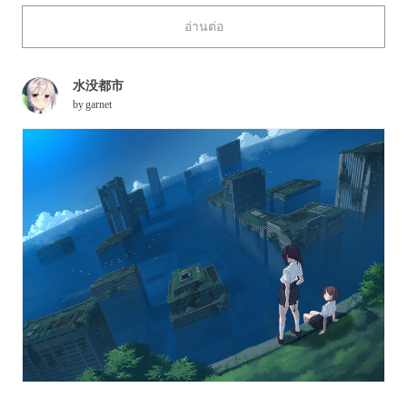
like how living inside an aquarium would be if it were
อ่านต่อ
possible? Or will it be a picture of despair in which we can
only watch, tongue-tied and shaken, as the city we live in gets
swallowed by a large body of water? Do you ever wonder
水没都市
which is the most likely result?
by
garnet
Today, we’re featuring illustrations of “underwater cities”,
places that may exist in our future. Enjoy!