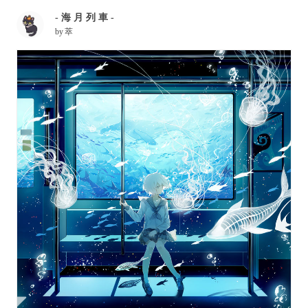
- 海 月 列 車 -
by
萃